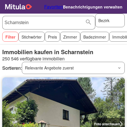
Favoriten
Benachrichtigungen verwalten
Bezirk
Filter
Stichwörter
Preis
Zimmer
Badezimmer
Immobil
Immobilien kaufen in Scharnstein
250 546 verfügbare immobilien
Sortieren:
Relevante Angebote zuerst
Foto anschauen