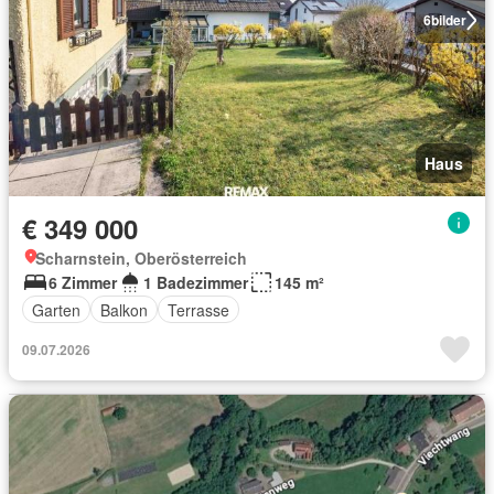
6
bilder
Haus
€ 349 000
Scharnstein, Oberösterreich
6 Zimmer
1 Badezimmer
145 m²
Garten
Balkon
Terrasse
09.07.2026