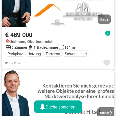
Haus
€ 469 000
Kirchham, Oberösterreich
5 Zimmer
1 Badezimmer
134 m²
Parkplatz
Heizung
Terrasse
Schwimmbad
31.05.2026
Suche speichern
6
bilder