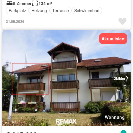
5 Zimmer
134 m²
Parkplatz
Heizung
Terrasse
Schwimmbad
31.05.2026
Aktualisiert
12
bilder
Wohnung