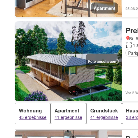
Apartment
25.06.
Pre
St. 
1 
Park
Foto anschauen
Vor 2 
Wohnung
Apartment
Grundstück
Hau
45 ergebnisse
41 ergebnisse
41 ergebnisse
38 er