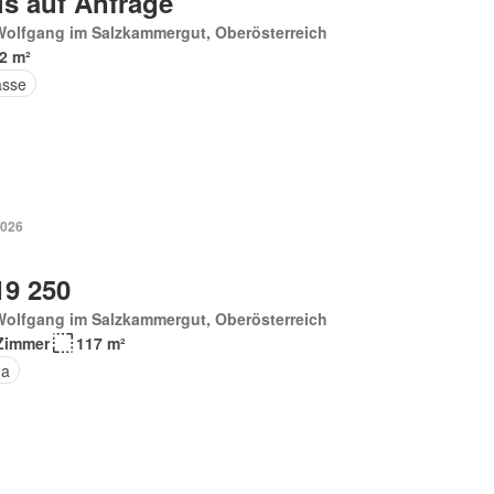
is auf Anfrage
Wolfgang im Salzkammergut, Oberösterreich
2 m²
asse
2026
19 250
Wolfgang im Salzkammergut, Oberösterreich
Zimmer
117 m²
na