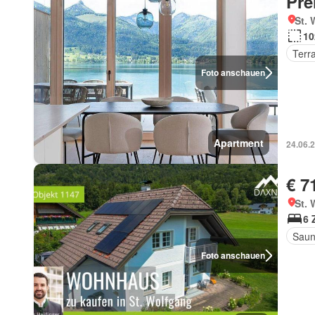
Pre
St. 
10
Terr
Foto anschauen
Apartment
24.06.
€ 7
St. 
6 
Sau
Foto anschauen