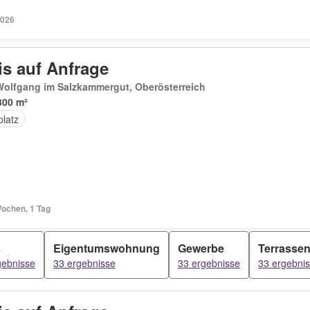
2026
is auf Anfrage
Wolfgang im Salzkammergut, Oberösterreich
300 m²
platz
Wochen, 1 Tag
s
Eigentumswohnung
Gewerbe
Terrasse
gebnisse
33 ergebnisse
33 ergebnisse
33 ergebni