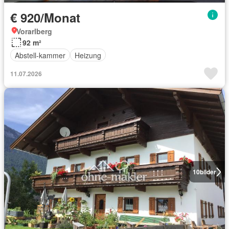
€ 920/Monat
Vorarlberg
92 m²
Abstell-kammer
Heizung
11.07.2026
10
bilder