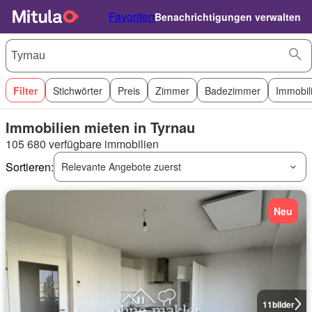
Favoriten
Benachrichtigungen verwalten
Filter
Stichwörter
Preis
Zimmer
Badezimmer
Immobil
Immobilien mieten in Tyrnau
105 680 verfügbare immobilien
Sortieren:
Relevante Angebote zuerst
Neu
11
bilder