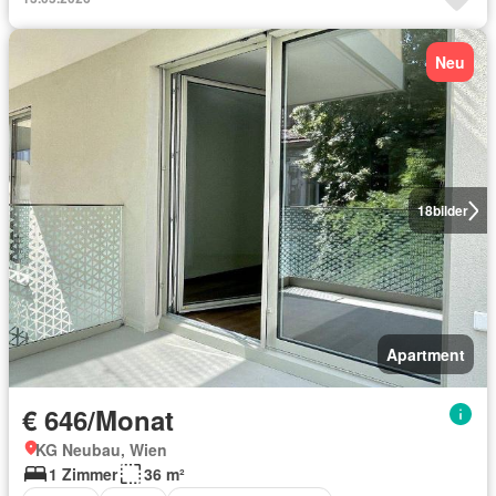
Neu
18
bilder
Apartment
€ 646/Monat
KG Neubau, Wien
1 Zimmer
36 m²