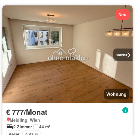
Neu
8
bilder
Wohnung
€ 777/Monat
Meidling, Wien
2 Zimmer
44 m²
Keller
Aufzug