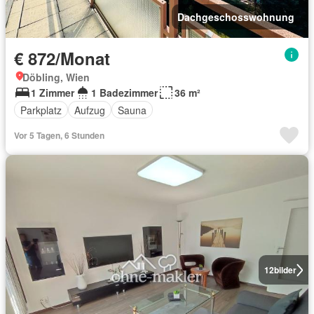
Dachgeschosswohnung
€ 872/Monat
Döbling, Wien
1 Zimmer
1 Badezimmer
36 m²
Parkplatz
Aufzug
Sauna
Vor 5 Tagen, 6 Stunden
12
bilder