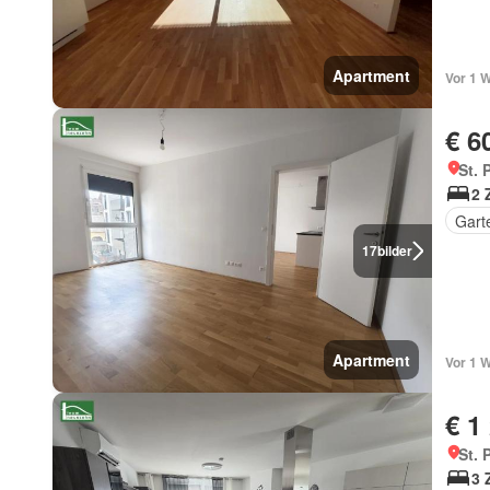
Apartment
Vor 1 
€ 6
St. 
2 
Gart
17
bilder
Apartment
Vor 1 
€ 1
St. 
3 