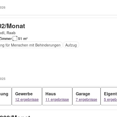
2026
02/Monat
ndl, Raab
Zimmer
51 m²
ng für Menschen mit Behinderungen
Aufzug
2025
nung
Gewerbe
Haus
Garage
Eigen
12 ergebnisse
11 ergebnisse
7 ergebnisse
5 ergeb