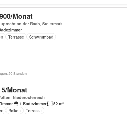
 900/Monat
Ruprecht an der Raab, Steiermark
Badezimmer
en
Terrasse
Schwimmbad
agen, 20 Stunden
15/Monat
Pölten, Niederösterreich
Zimmer
1 Badezimmer
52 m²
en
Balkon
Terrasse