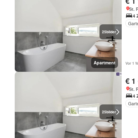
€ 1
St. 
4 
Gart
25
bilder
Apartment
Vor 1 
€ 1
St. 
4 
Gart
25
bilder