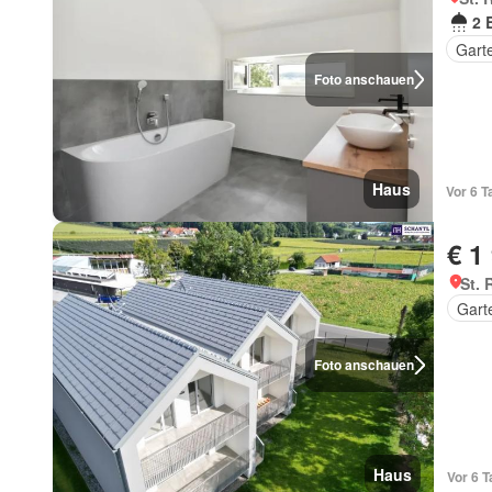
2 
Gart
Foto anschauen
Haus
Vor 6 T
€ 1
St. 
Gart
Foto anschauen
Haus
Vor 6 