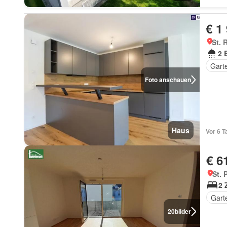
€ 1
St. 
2 
Gart
Foto anschauen
Haus
Vor 6 T
€ 6
St. 
2 
Gart
20
bilder