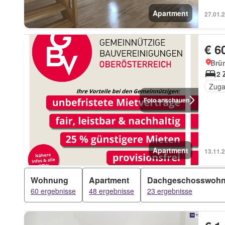
Apartment
27.01.
€ 6
Brü
2 
Zuga
Foto anschauen
Apartment
13.11.
Wohnung
Apartment
Dachgeschosswoh
60 ergebnisse
48 ergebnisse
23 ergebnisse