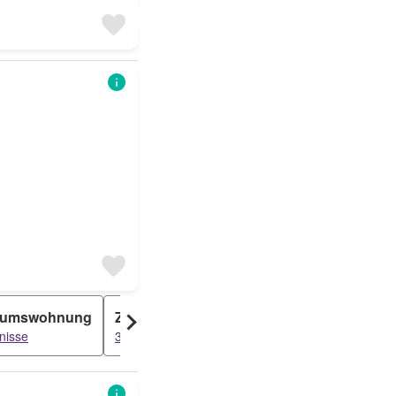
tumswohnung
Zimmer
nisse
3 ergebnisse