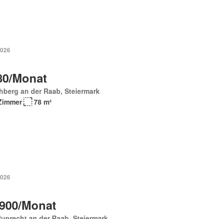
2026
80/Monat
hberg an der Raab, Steiermark
Zimmer
78 m²
2026
 900/Monat
Ruprecht an der Raab, Steiermark