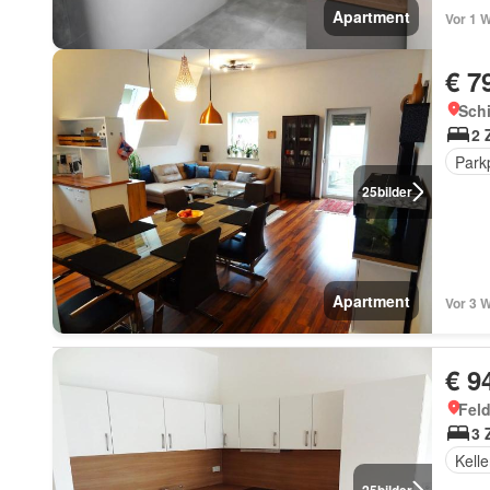
Apartment
Vor 1 
€ 7
Schi
2 
Park
25
bilder
Apartment
Vor 3 
€ 9
Feld
3 
Kelle