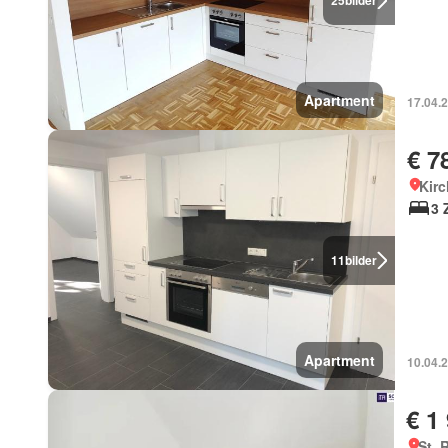
25
bilder
Apartment
17.04.
€ 7
Kirc
3 
11
bilder
Apartment
10.04.
€ 1
St. 