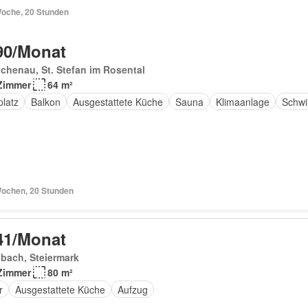
Woche, 20 Stunden
90/Monat
chenau, St. Stefan im Rosental
Zimmer
64 m²
platz
Balkon
Ausgestattete Küche
Sauna
Klimaanlage
Schw
Wochen, 20 Stunden
41/Monat
bach, Steiermark
Zimmer
80 m²
r
Ausgestattete Küche
Aufzug