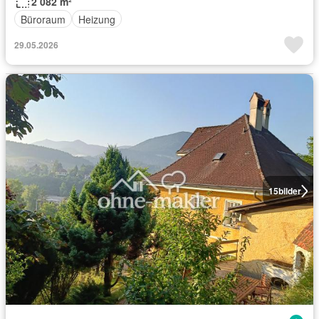
2 082 m²
Büroraum
Heizung
29.05.2026
15
bilder