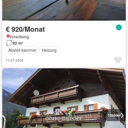
€ 920/Monat
Vorarlberg
92 m²
Abstell-kammer
Heizung
11.07.2026
10
bilder