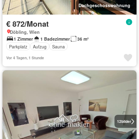
Dachgeschosswohnung
€ 872/Monat
Döbling, Wien
1 Zimmer
1 Badezimmer
36 m²
Parkplatz
Aufzug
Sauna
Vor 4 Tagen, 1 Stunde
12
bilder