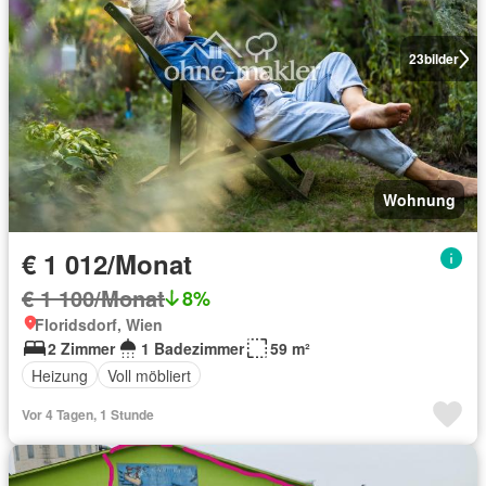
23
bilder
Wohnung
€ 1 012/Monat
€ 1 100/Monat
8%
Floridsdorf, Wien
2 Zimmer
1 Badezimmer
59 m²
Heizung
Voll möbliert
Vor 4 Tagen, 1 Stunde