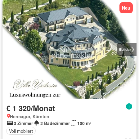
Neu
9
bilder
€ 1 320/Monat
Hermagor, Kärnten
3 Zimmer
2 Badezimmer
100 m²
Voll möbliert