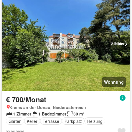
21
bilder
Wohnung
€ 700/Monat
Krems an der Donau, Niederösterreich
1 Zimmer
1 Badezimmer
30 m²
Garten
Keller
Terrasse
Parkplatz
Heizung
23.06.2026