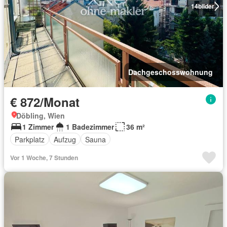
14
bilder
Dachgeschosswohnung
€ 872/Monat
Döbling, Wien
1 Zimmer
1 Badezimmer
36 m²
Parkplatz
Aufzug
Sauna
Vor 1 Woche, 7 Stunden