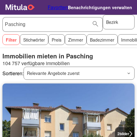
Favoriten
Benachrichtigungen verwalten
Bezirk
Filter
Stichwörter
Preis
Zimmer
Badezimmer
Immobil
Immobilien mieten in Pasching
104 757 verfügbare immobilien
Sortieren:
Relevante Angebote zuerst
2
bilder