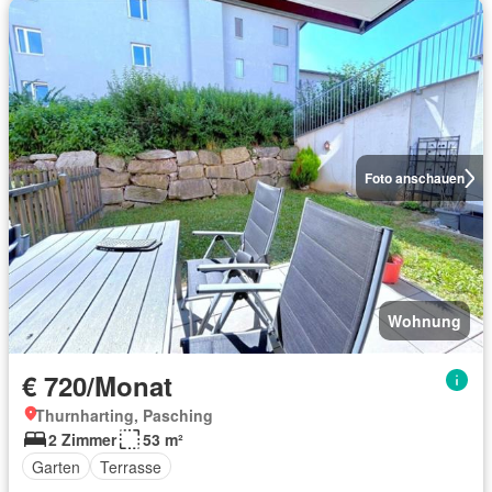
Foto anschauen
Wohnung
€ 720/Monat
Thurnharting, Pasching
2 Zimmer
53 m²
Garten
Terrasse