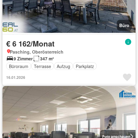
Büro
€ 6 162/Monat
Pasching, Oberösterreich
9 Zimmer
347 m²
Büroraum
Terrasse
Aufzug
Parkplatz
16.01.2026
Foto anschauen