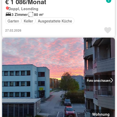
€ 1 086/Monat
Doppl, Leonding
3 Zimmer
80 m²
Garten
Keller
Ausgestattete Küche
27.02.2026
Foto anschauen
Wohnung