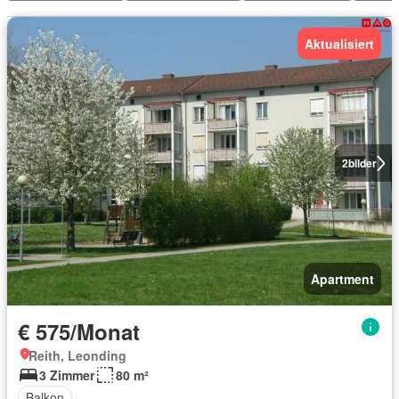
Aktualisiert
2
bilder
Apartment
€ 575/Monat
Reith, Leonding
3 Zimmer
80 m²
Balkon