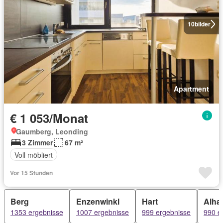
10
bilder
Apartment
€ 1 053/Monat
Gaumberg, Leonding
3 Zimmer
67 m²
Voll möbliert
Vor 15 Stunden
Berg
Enzenwinkl
Hart
Alhar
1353 ergebnisse
1007 ergebnisse
999 ergebnisse
990 e