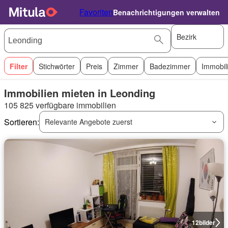
Favoriten
Benachrichtigungen verwalten
Bezirk
Filter
Stichwörter
Preis
Zimmer
Badezimmer
Immobil
Immobilien mieten in Leonding
105 825 verfügbare immobilien
Sortieren:
Relevante Angebote zuerst
12
bilder