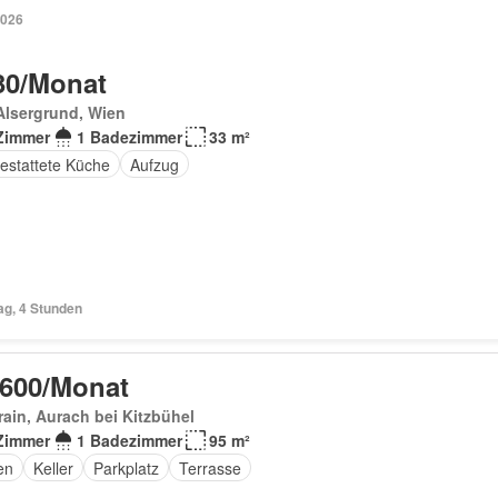
2026
30/Monat
Alsergrund, Wien
Zimmer
1 Badezimmer
33 m²
estattete Küche
Aufzug
ag, 4 Stunden
 600/Monat
ain, Aurach bei Kitzbühel
Zimmer
1 Badezimmer
95 m²
en
Keller
Parkplatz
Terrasse