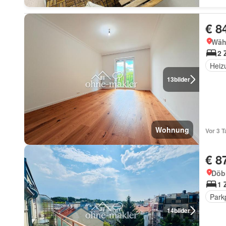
€ 8
Wäh
2 
Heiz
13
bilder
Wohnung
Vor 3 T
€ 8
Döb
1 
Park
14
bilder