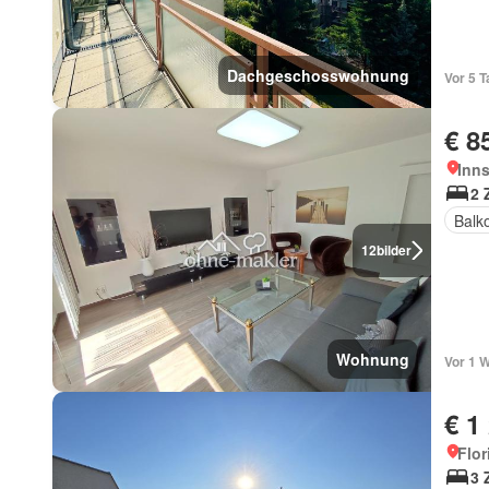
Dachgeschosswohnung
Vor 5 T
€ 8
Inns
2 
Balk
12
bilder
Wohnung
Vor 1 
€ 1
Flor
3 