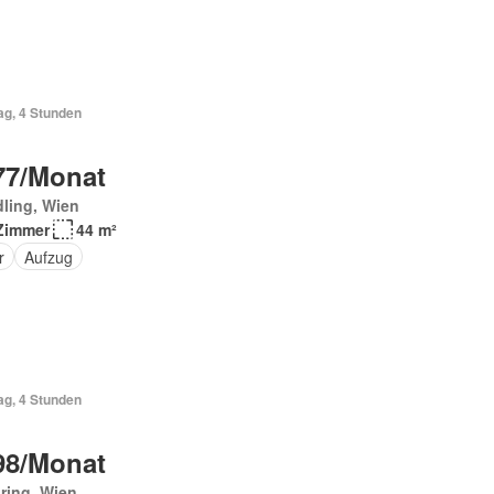
ag, 4 Stunden
77/Monat
ling, Wien
Zimmer
44 m²
r
Aufzug
ag, 4 Stunden
98/Monat
ring, Wien