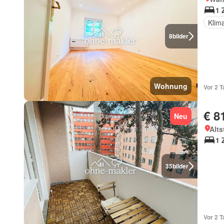
1 
Klim
8
bilder
Wohnung
Vor 2 T
€ 8
Neu
Alts
1 
35
bilder
Vor 2 T