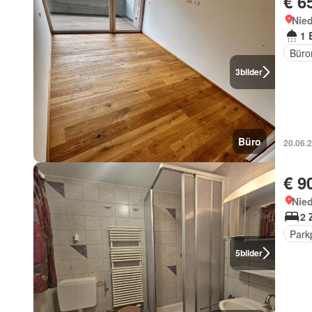
€ 6
Nied
1 
Büro
3
bilder
Büro
20.06.
€ 9
Nied
2 
Park
5
bilder