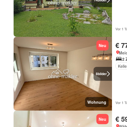
14
bilder
Vor 1 T
€ 7
Neu
Meid
2 
Kelle
8
bilder
Wohnung
Vor 1 T
€ 5
Neu
Wäh