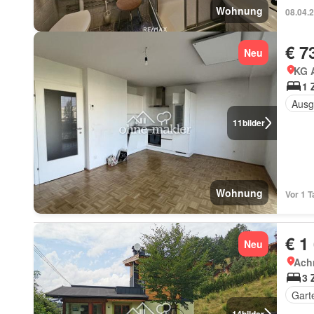
Wohnung
08.04.
€ 7
Neu
KG 
1 
Ausg
11
bilder
Wohnung
Vor 1 T
€ 1
Neu
Achr
3 
Gart