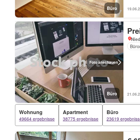
Büro
19.06.
Pre
Nied
Büro
Foto anschauen
Büro
21.06.
Wohnung
Apartment
Büro
49664 ergebnisse
38775 ergebnisse
23619 ergebniss