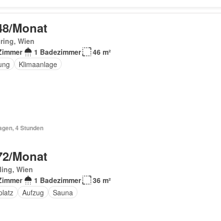
48/Monat
ring, Wien
Zimmer
1 Badezimmer
46 m²
ung
Klimaanlage
agen, 4 Stunden
72/Monat
ling, Wien
Zimmer
1 Badezimmer
36 m²
platz
Aufzug
Sauna