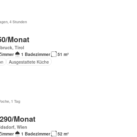
agen, 4 Stunden
50/Monat
bruck, Tirol
Zimmer
1 Badezimmer
51 m²
on
Ausgestattete Küche
Woche, 1 Tag
 290/Monat
idsdorf, Wien
Zimmer
1 Badezimmer
52 m²