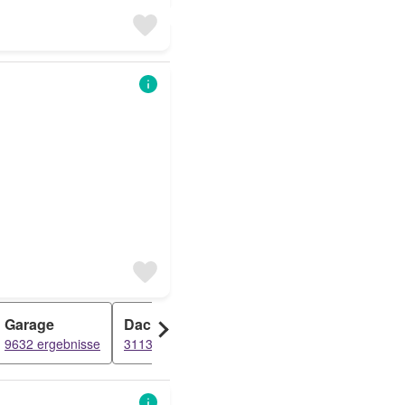
Garage
Dachgeschosswohnung
Grundstück
9632 ergebnisse
3113 ergebnisse
2194 ergebnis