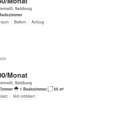
50/Monat
ernsill, Salzburg
Badezimmer
raum
Balkon
Aufzug
2026
00/Monat
ernsill, Salzburg
Zimmer
1 Badezimmer
55 m²
platz
Voll möbliert