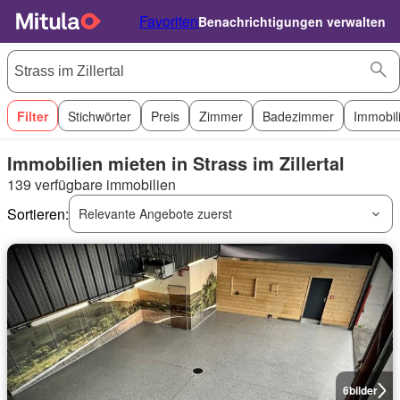
Favoriten
Benachrichtigungen verwalten
Filter
Stichwörter
Preis
Zimmer
Badezimmer
Immobil
Immobilien mieten in Strass im Zillertal
139 verfügbare immobilien
Sortieren:
Relevante Angebote zuerst
6
bilder