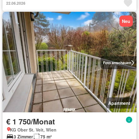
22.06.2026
Neu
Foto anschauen
Apartment
€ 1 750/Monat
KG Ober St. Veit, Wien
3 Zimmer
75 m²