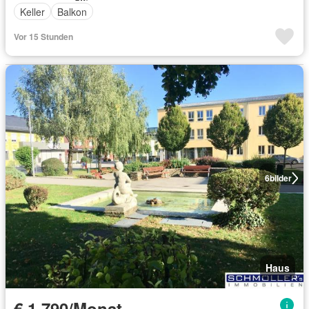
Keller
Balkon
Vor 15 Stunden
6
bilder
Haus
€ 1 790/Monat