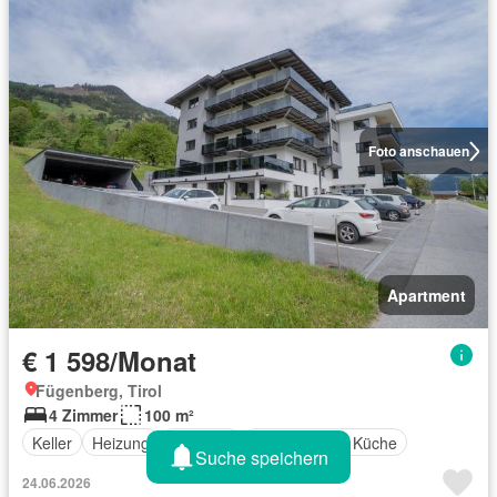
Foto anschauen
Apartment
€ 1 598/Monat
Fügenberg, Tirol
4 Zimmer
100 m²
Keller
Heizung
Terrasse
Ausgestattete Küche
Suche speichern
24.06.2026