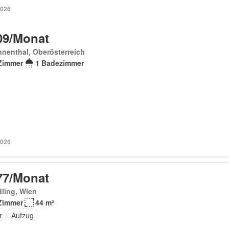
2026
09/Monat
nenthal, Oberösterreich
Zimmer
1 Badezimmer
2026
77/Monat
ling, Wien
Zimmer
44 m²
r
Aufzug