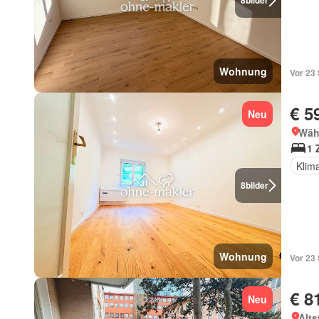
8
bilder
Wohnung
Vor 23
€ 5
Neu
Wäh
1 
Klim
8
bilder
Wohnung
Vor 23
€ 8
Neu
Alts