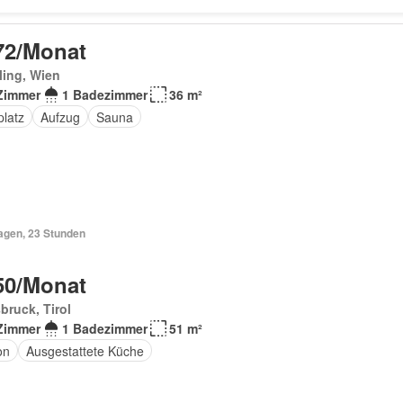
72/Monat
ling, Wien
Zimmer
1 Badezimmer
36 m²
platz
Aufzug
Sauna
Tagen, 23 Stunden
50/Monat
bruck, Tirol
Zimmer
1 Badezimmer
51 m²
on
Ausgestattete Küche