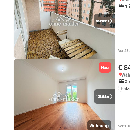
1 
35
bilder
Vor 23
€ 8
Neu
Wäh
2 
Heiz
13
bilder
Wohnung
Vor 1 T