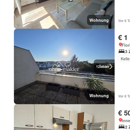
Wohnung
Vor 6 
€ 1
Flor
3 
Kelle
12
bilder
Wohnung
Vor 6 
€ 5
Inne
2 