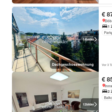
€ 8
Döb
1 
Park
14
bilder
Dachgeschosswohnung
Vor 3 
€ 8
Inns
2 
Balk
12
bilder