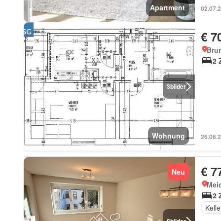
Apartment
02.07.
€ 7
Brun
2 
3
bilder
Wohnung
26.06.
€ 7
Neu
Meid
2 
Kelle