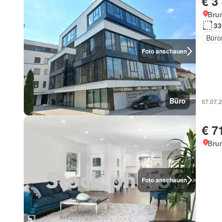
€ 3
Brun
33
Büro
Foto anschauen
Büro
07.07.
€ 7
Brun
Foto anschauen