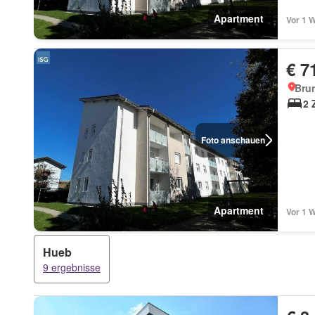
Apartment
Vor 1 
€ 7
Brun
2 
Foto anschauen
Apartment
Vor 1 
Hueb
9 ergebnisse