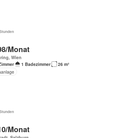
 Stunden
98/Monat
ring, Wien
Zimmer
1 Badezimmer
26 m²
aanlage
 Stunden
10/Monat
tadt, Salzburg