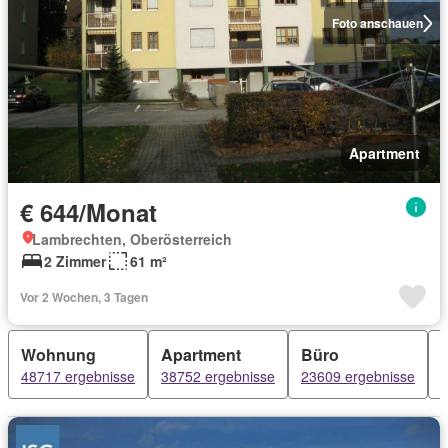
Foto anschauen
Apartment
€ 644/Monat
Lambrechten, Oberösterreich
2 Zimmer
61 m²
Vor 2 Wochen, 3 Tagen
Wohnung
Apartment
Büro
48717 ergebnisse
38752 ergebnisse
23609 ergebnisse