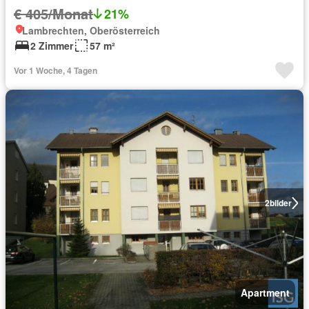
€ 405/Monat
21%
Lambrechten, Oberösterreich
2 Zimmer
57 m²
Vor 1 Woche, 4 Tagen
2
bilder
Apartment