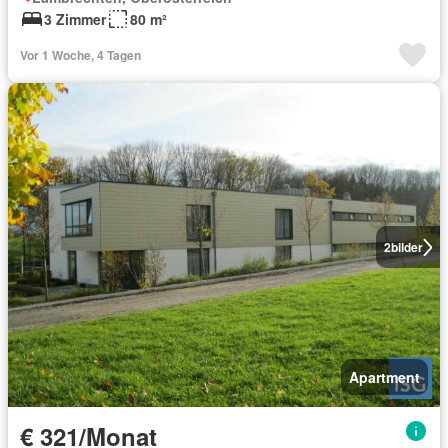
3 Zimmer
80 m²
Vor 1 Woche, 4 Tagen
2
bilder
Apartment
€ 321/Monat