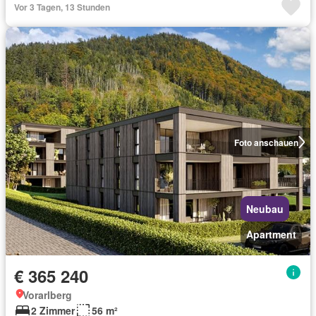
Vor 3 Tagen, 13 Stunden
Foto anschauen
Neubau
Apartment
€ 365 240
Vorarlberg
2 Zimmer
56 m²