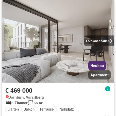
Foto anschauen
Neubau
Apartment
€ 469 000
Dornbirn, Vorarlberg
3 Zimmer
66 m²
Garten
Balkon
Terrasse
Parkplatz