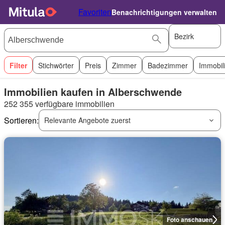
Favoriten
Benachrichtigungen verwalten
Bezirk
Filter
Stichwörter
Preis
Zimmer
Badezimmer
Immobil
Immobilien kaufen in Alberschwende
252 355 verfügbare immobilien
Sortieren:
Relevante Angebote zuerst
Foto anschauen