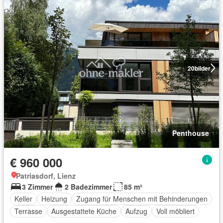
20
bilder
Penthouse
€ 960 000
Patriasdorf, Lienz
3 Zimmer
2 Badezimmer
85 m²
Keller
Heizung
Zugang für Menschen mit Behinderungen
Terrasse
Ausgestattete Küche
Aufzug
Voll möbliert