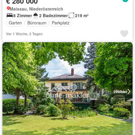
€ 280 000
Maissau, Niederösterreich
8 Zimmer
2 Badezimmer
219 m²
Garten
Büroraum
Parkplatz
Vor 1 Woche, 3 Tagen
29
bilder