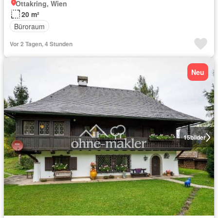
Ottakring, Wien
20 m²
Büroraum
Vor 2 Tagen, 4 Stunden
Neu
15
bilder