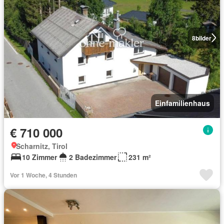
8
bilder
Einfamilienhaus
€ 710 000
Scharnitz, Tirol
10 Zimmer
2 Badezimmer
231 m²
Vor 1 Woche, 4 Stunden