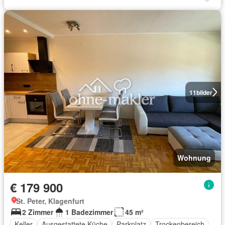
11
bilder
Wohnung
€ 179 900
St. Peter, Klagenfurt
2 Zimmer
1 Badezimmer
45 m²
Keller
Ausgestattete Küche
Parkplatz
Trockenbereich