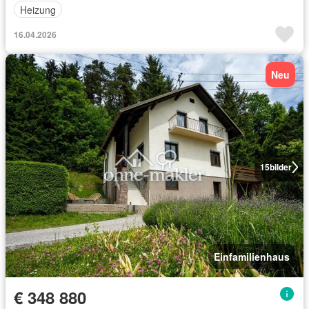
Heizung
16.04.2026
Neu
15
bilder
Einfamilienhaus
€ 348 880