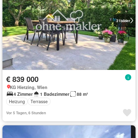
31
bilder
€ 839 000
KG Hietzing, Wien
4 Zimmer
1 Badezimmer
88 m²
Heizung
Terrasse
Vor 5 Tagen, 6 Stunden