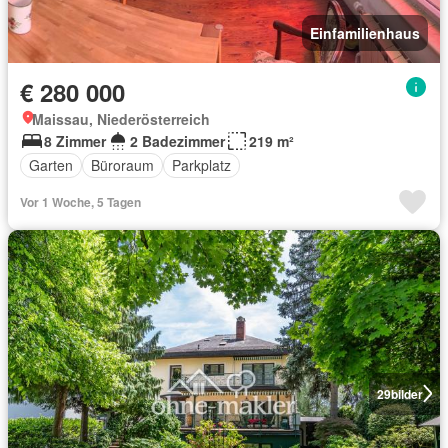
Einfamilienhaus
€ 280 000
Maissau, Niederösterreich
8 Zimmer
2 Badezimmer
219 m²
Garten
Büroraum
Parkplatz
Vor 1 Woche, 5 Tagen
29
bilder