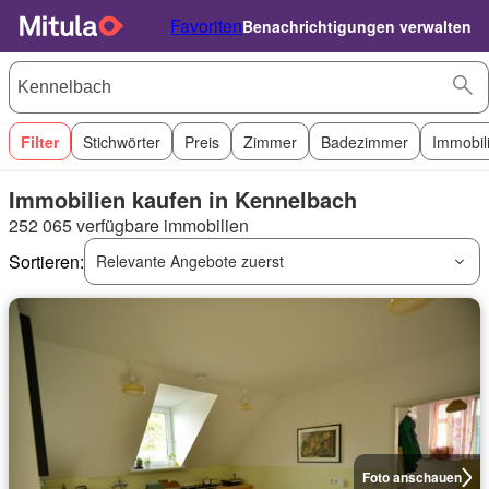
Favoriten
Benachrichtigungen verwalten
Filter
Stichwörter
Preis
Zimmer
Badezimmer
Immobil
Immobilien kaufen in Kennelbach
252 065 verfügbare immobilien
Sortieren:
Relevante Angebote zuerst
Foto anschauen