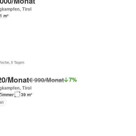
 000/Monat
gkampfen, Tirol
1 m²
Woche, 5 Tagen
20/Monat
€ 990/Monat
7%
gkampfen, Tirol
Zimmer
39 m²
en