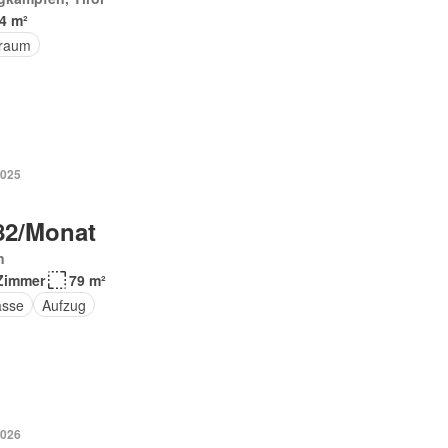
4 m²
raum
2025
82/Monat
n
Zimmer
79 m²
asse
Aufzug
2026