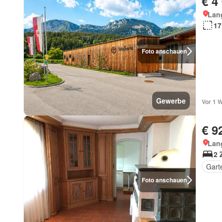
€ 4
Lan
17
Foto anschauen
Gewerbe
Vor 1 
€ 9
Lan
2 
Gart
Foto anschauen