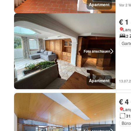
Apartment
Vor 2 
€ 1
Lan
2 
Gart
Foto anschauen
Apartment
13.07.
€ 4
Lan
31
Büro