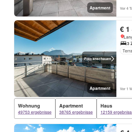
Apartment
Vor 4 
€ 1
Lan
3 
Terr
Foto anschauen
Apartment
Vor 1 
Wohnung
Apartment
Haus
49753 ergebnisse
38765 ergebnisse
12159 ergebniss