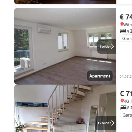
€ 7
Wäh
4 
Gart
7
bilder
Apartment
04.07.
€ 7
KG 
2 
Gart
12
bilder