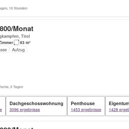
Tagen, 10 Stunden
 800/Monat
gkampfen, Tirol
Zimmer
93 m²
asse
Aufzug
Woche, 5 Tagen
Dachgeschosswohnung
Penthouse
Eigentu
e
3096 ergebnisse
1453 ergebnisse
1428 erge