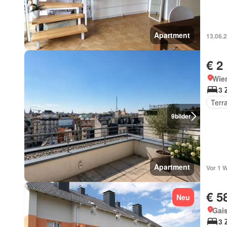
Apartment
13.06.
€ 2
Wie
3 
Terr
9
bilder
Apartment
Vor 1 
€ 5
Neu
Gais
3 