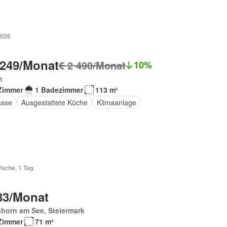
2026
 249/Monat
€ 2 490/Monat
10%
n
Zimmer
1 Badezimmer
113 m²
asse
Ausgestattete Küche
Klimaanlage
Woche, 1 Tag
83/Monat
horn am See, Steiermark
Zimmer
71 m²