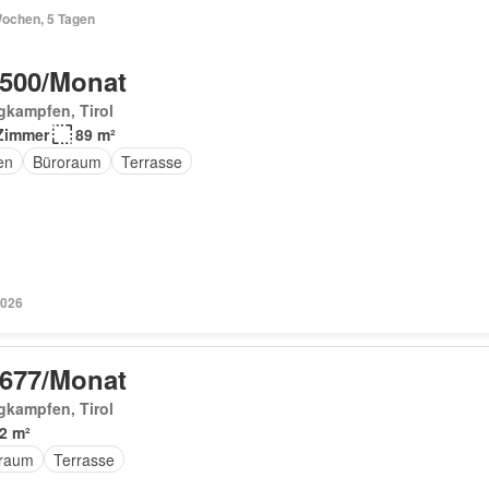
Wochen, 5 Tagen
 500/Monat
gkampfen, Tirol
Zimmer
89 m²
en
Büroraum
Terrasse
2026
 677/Monat
gkampfen, Tirol
2 m²
raum
Terrasse