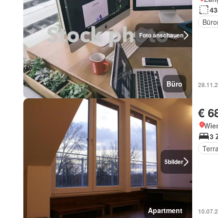
43
Büro
Foto anschauen
Büro
28.11.
€ 6
Wie
3 
Terr
5
bilder
Apartment
10.07.