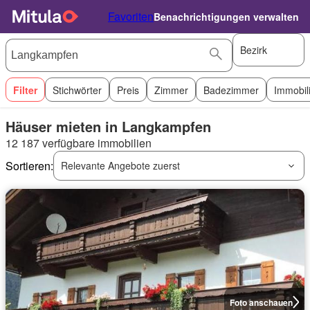
Favoriten
Benachrichtigungen verwalten
Bezirk
Filter
Stichwörter
Preis
Zimmer
Badezimmer
Immobil
Häuser mieten in Langkampfen
12 187 verfügbare immobilien
Sortieren:
Relevante Angebote zuerst
Foto anschauen