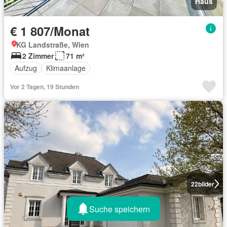
Haus
€ 1 807/Monat
KG Landstraße, Wien
2 Zimmer
71 m²
Aufzug
Klimaanlage
Vor 2 Tagen, 19 Stunden
22
bilder
Suche speichern