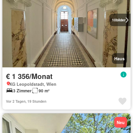
10
bilder
Haus
€ 1 356/Monat
KG Leopoldstadt, Wien
3 Zimmer
90 m²
Vor 2 Tagen, 19 Stunden
Neu