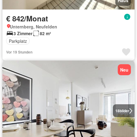
Haus
€ 842/Monat
Unternberg, Neufelden
3 Zimmer
82 m²
Parkplatz
Vor 19 Stunden
Neu
18
bilder