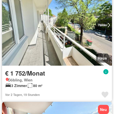
7
bilder
Haus
€ 1 752/Monat
Döbling, Wien
3 Zimmer
80 m²
Vor 2 Tagen, 19 Stunden
Neu