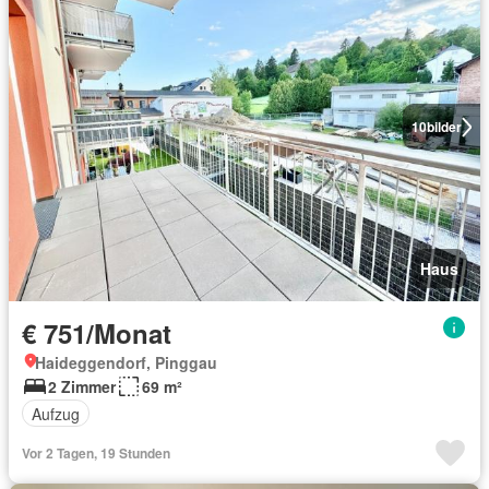
10
bilder
Haus
€ 751/Monat
Haideggendorf, Pinggau
2 Zimmer
69 m²
Aufzug
Vor 2 Tagen, 19 Stunden