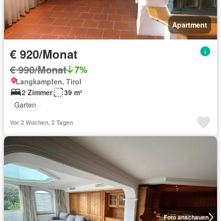
Apartment
€ 920/Monat
€ 990/Monat
7%
Langkampfen, Tirol
2 Zimmer
39 m²
Garten
Vor 2 Wochen, 2 Tagen
Foto anschauen