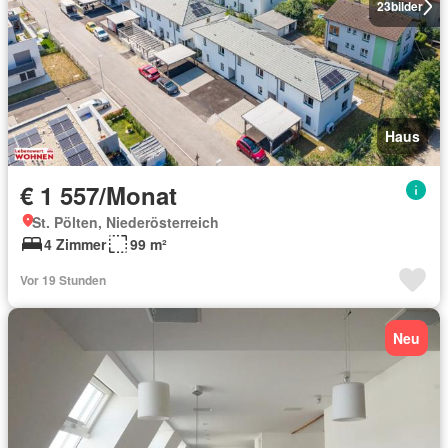
23
bilder
Haus
€ 1 557/Monat
St. Pölten, Niederösterreich
4 Zimmer
99 m²
Vor 19 Stunden
Neu