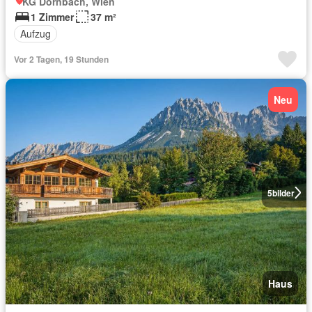
KG Dornbach, Wien
1 Zimmer
37 m²
Aufzug
Vor 2 Tagen, 19 Stunden
Neu
5
bilder
Haus