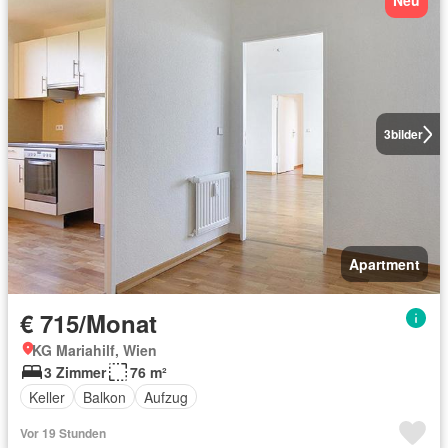
Neu
3
bilder
Apartment
€ 715/Monat
KG Mariahilf, Wien
3 Zimmer
76 m²
Keller
Balkon
Aufzug
Vor 19 Stunden