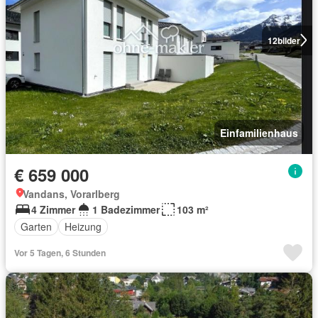
12
bilder
Einfamilienhaus
€ 659 000
Vandans, Vorarlberg
4 Zimmer
1 Badezimmer
103 m²
Garten
Heizung
Vor 5 Tagen, 6 Stunden