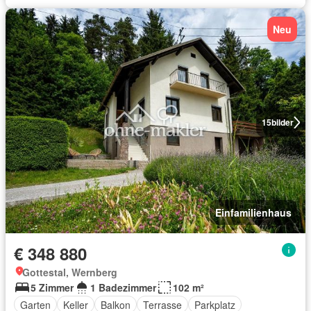
Neu
15
bilder
Einfamilienhaus
€ 348 880
Gottestal, Wernberg
5 Zimmer
1 Badezimmer
102 m²
Garten
Keller
Balkon
Terrasse
Parkplatz