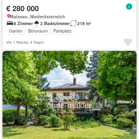
€ 280 000
Maissau, Niederösterreich
8 Zimmer
2 Badezimmer
219 m²
Garten
Büroraum
Parkplatz
Vor 1 Woche, 4 Tagen
29
bilder