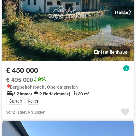
18
bilder
Einfamilienhaus
€ 450 000
€ 495 000
9%
Bergbeirohrbach, Oberösterreich
5 Zimmer
2 Badezimmer
130 m²
Garten
Keller
Vor 2 Tagen, 6 Stunden