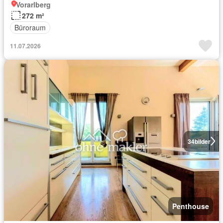
Vorarlberg
272 m²
Büroraum
11.07.2026
34
bilder
Penthouse