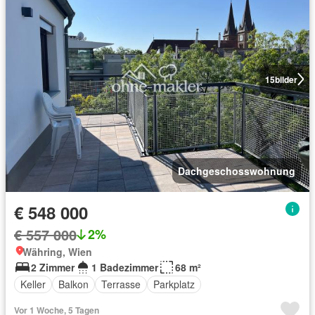
15
bilder
Dachgeschosswohnung
€ 548 000
€ 557 000
2%
Währing, Wien
2 Zimmer
1 Badezimmer
68 m²
Keller
Balkon
Terrasse
Parkplatz
Vor 1 Woche, 5 Tagen