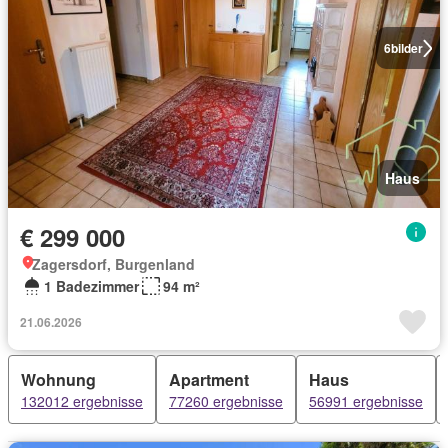
6
bilder
Haus
€ 299 000
Zagersdorf, Burgenland
1 Badezimmer
94 m²
21.06.2026
Wohnung
Apartment
Haus
132012 ergebnisse
77260 ergebnisse
56991 ergebnisse