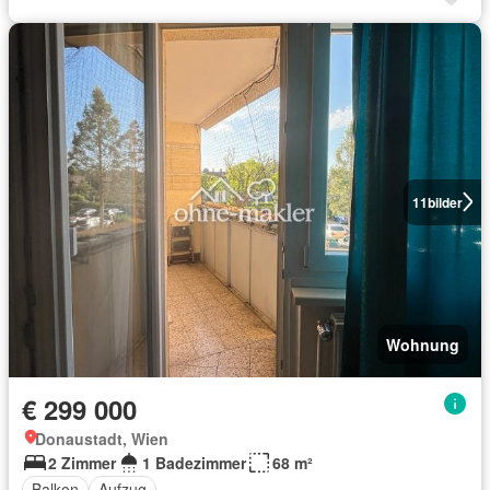
11
bilder
Wohnung
€ 299 000
Donaustadt, Wien
2 Zimmer
1 Badezimmer
68 m²
Balkon
Aufzug