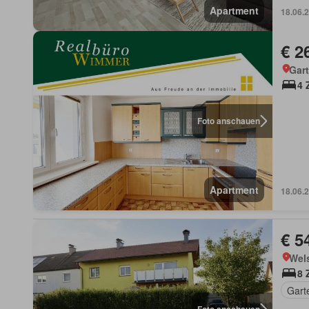
Apartment
18.06.
€ 2
Gart
4 
Foto anschauen
Apartment
18.06.
€ 5
Wels
8 
Gart