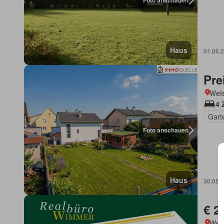
Foto anschauen
Haus
01.06.
Pre
Wels
4 
Gart
Foto anschauen
Haus
30.05.
€ 2
Wels