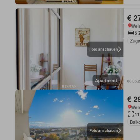
€ 2
Wels
5 
Zuga
Foto anschauen
Apartment
06.05.
€ 2
Wels
11
Balk
Foto anschauen