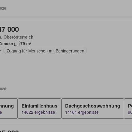
2026
47 000
, Oberösterreich
Zimmer
79 m²
r
Zugang für Menschen mit Behinderungen
2026
hnung
Einfamilienhaus
Dachgeschosswohnung
P
e
14622 ergebnisse
14164 ergebnisse
9