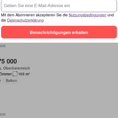
Zimmer
109 m²
ug
Mit dem Abonnieren akzeptieren Sie die
Nutzungsbedingungen
und
die
Datenschutzerklärung
Benachrichtigungen erhalten
2026
75 000
, Oberösterreich
Zimmer
103 m²
r
Balkon
2026