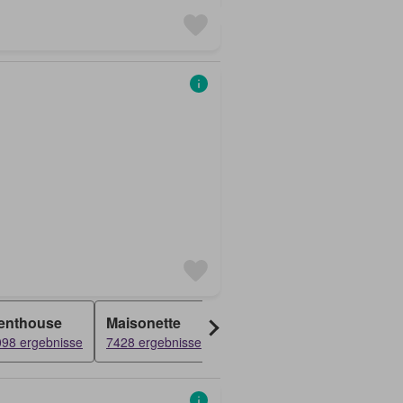
enthouse
Maisonette
Doppelhaushälfte
Schl
098 ergebnisse
7428 ergebnisse
5929 ergebnisse
4606 