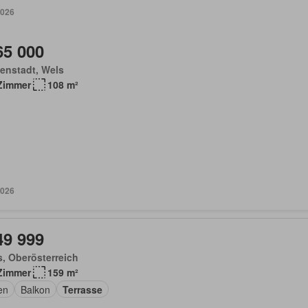
2026
65 000
enstadt, Wels
Zimmer
108 m²
2026
49 999
, Oberösterreich
Zimmer
159 m²
en
Balkon
Terrasse