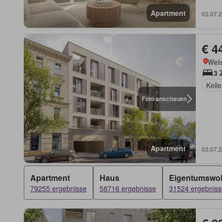
Apartment
02.07.
€ 4
Wels
3 
Kelle
Foto anschauen
Apartment
02.07.
Apartment
Haus
Eigentumswo
79255 ergebnisse
58716 ergebnisse
31524 ergebniss