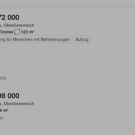
72 000
, Oberösterreich
Zimmer
123 m²
ng für Menschen mit Behinderungen
Aufzug
2026
98 000
, Oberösterreich
9 m²
on