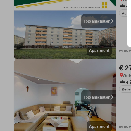
4 
Aufz
Foto anschauen
Apartment
21.05.
€ 2
Wels
4 
Kelle
Foto anschauen
Apartment
09.05.