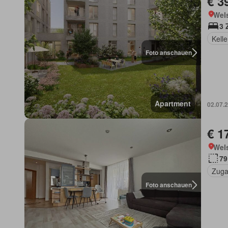
€ 3
Wels
3 
Kelle
Foto anschauen
Apartment
02.07.
€ 1
Wels
79
Zuga
Foto anschauen