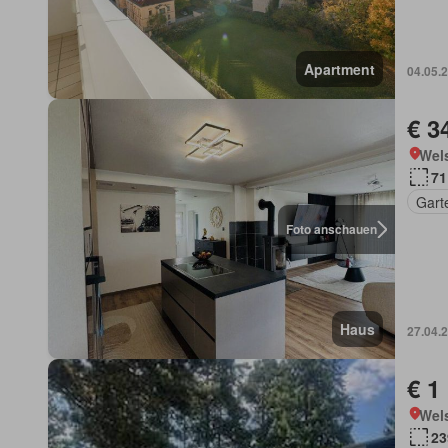
Apartment
04.05.
€ 3
Wels
71
Gart
Foto anschauen
Haus
27.04.
€ 1
Wels
23