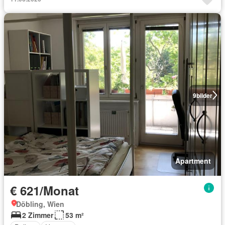
9
bilder
Apartment
€ 621/Monat
Döbling, Wien
2 Zimmer
53 m²