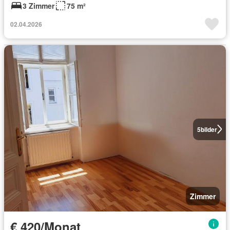
3 Zimmer
75 m²
02.04.2026
5
bilder
Zimmer
€ 420/Monat