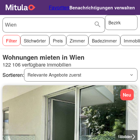
Favoriten
Benachrichtigungen verwalten
Bezirk
Filter
Stichwörter
Preis
Zimmer
Badezimmer
Immobil
Wohnungen mieten in Wien
122 106 verfügbare immobilien
Sortieren:
Relevante Angebote zuerst
Neu
18
bilder