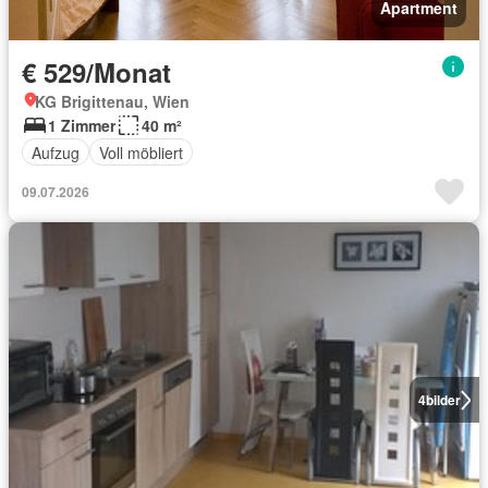
Apartment
€ 529/Monat
KG Brigittenau, Wien
1 Zimmer
40 m²
Aufzug
Voll möbliert
09.07.2026
4
bilder