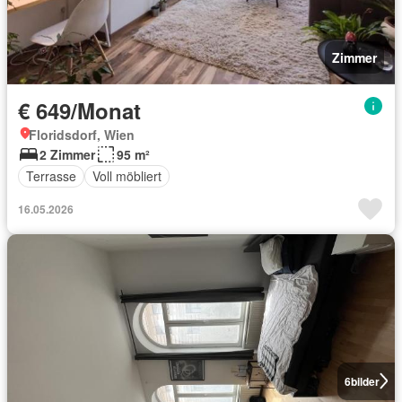
Zimmer
€ 649/Monat
Floridsdorf, Wien
2 Zimmer
95 m²
Terrasse
Voll möbliert
16.05.2026
6
bilder