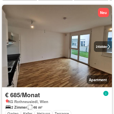
Neu
24
bilder
Apartment
€ 685/Monat
KG Rothneusiedl, Wien
2 Zimmer
46 m²
Garten
Keller
Heizung
Terrasse