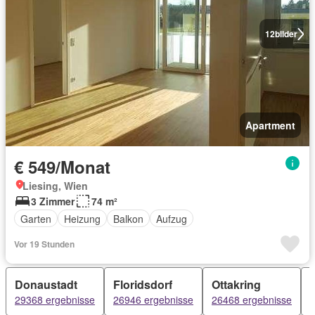
12
bilder
Apartment
€ 549/Monat
Liesing, Wien
3 Zimmer
74 m²
Garten
Heizung
Balkon
Aufzug
Vor 19 Stunden
Donaustadt
Floridsdorf
Ottakring
29368 ergebnisse
26946 ergebnisse
26468 ergebnisse