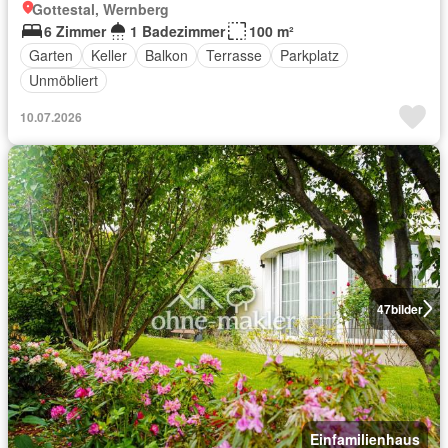
Gottestal, Wernberg
6 Zimmer
1 Badezimmer
100 m²
Garten
Keller
Balkon
Terrasse
Parkplatz
Unmöbliert
10.07.2026
47
bilder
Einfamilienhaus