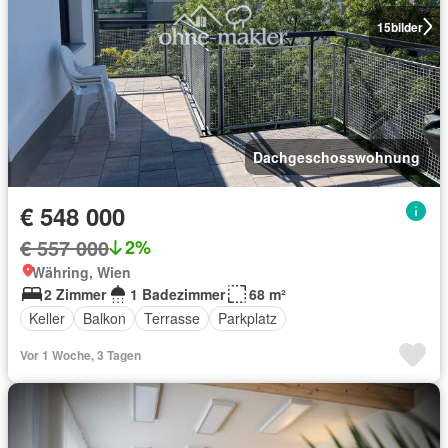
15
bilder
Dachgeschosswohnung
€ 548 000
€ 557 000
2%
Währing, Wien
2 Zimmer
1 Badezimmer
68 m²
Keller
Balkon
Terrasse
Parkplatz
Vor 1 Woche, 3 Tagen