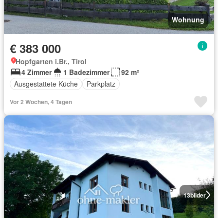
Wohnung
€ 383 000
Hopfgarten i.Br., Tirol
4 Zimmer
1 Badezimmer
92 m²
Ausgestattete Küche
Parkplatz
Vor 2 Wochen, 4 Tagen
13
bilder