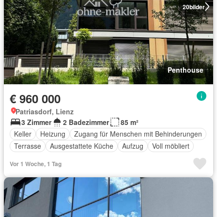
20
bilder
Penthouse
€ 960 000
Patriasdorf, Lienz
3 Zimmer
2 Badezimmer
85 m²
Keller
Heizung
Zugang für Menschen mit Behinderungen
Terrasse
Ausgestattete Küche
Aufzug
Voll möbliert
Vor 1 Woche, 1 Tag