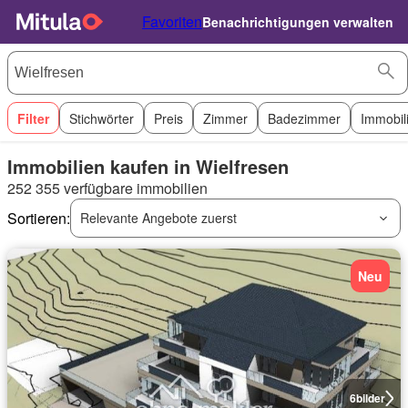
Favoriten
Benachrichtigungen verwalten
Filter
Stichwörter
Preis
Zimmer
Badezimmer
Immobil
Immobilien kaufen in Wielfresen
252 355 verfügbare immobilien
Sortieren:
Relevante Angebote zuerst
Neu
6
bilder