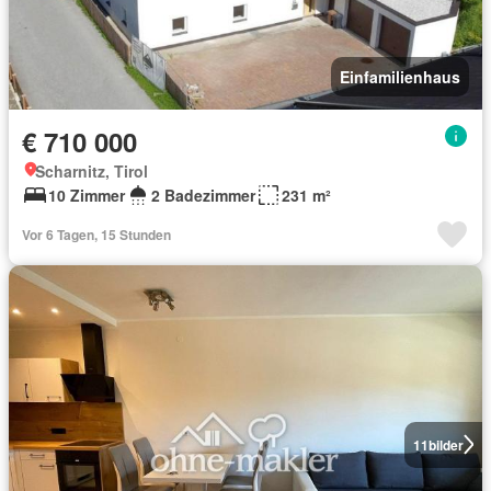
Einfamilienhaus
€ 710 000
Scharnitz, Tirol
10 Zimmer
2 Badezimmer
231 m²
Vor 6 Tagen, 15 Stunden
11
bilder