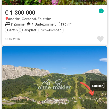
€ 1 300 000
Andritz, Gersdorf-Feistritz
7 Zimmer
4 Badezimmer
175 m²
Garten
Parkplatz
Schwimmbad
08.07.2026
18
bilder