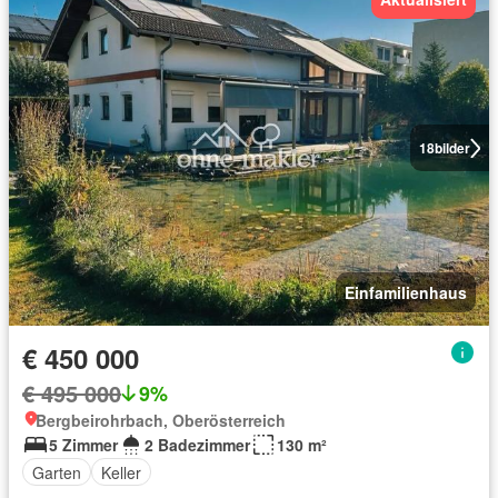
18
bilder
Einfamilienhaus
€ 450 000
€ 495 000
9%
Bergbeirohrbach, Oberösterreich
5 Zimmer
2 Badezimmer
130 m²
Garten
Keller