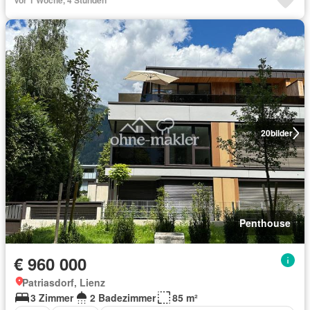
Vor 1 Woche, 4 Stunden
20
bilder
Penthouse
€ 960 000
Patriasdorf, Lienz
3 Zimmer
2 Badezimmer
85 m²