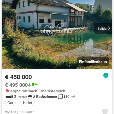
18
bilder
Einfamilienhaus
€ 450 000
€ 495 000
9%
Bergbeirohrbach, Oberösterreich
5 Zimmer
2 Badezimmer
130 m²
Garten
Keller
Vor 1 Tag, 5 Stunden