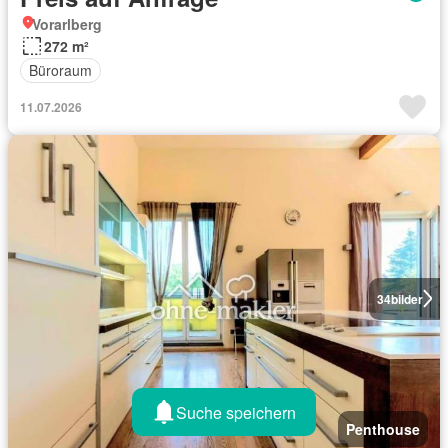
Vorarlberg
272 m²
Büroraum
11.07.2026
34
bilder
Suche speichern
Penthouse