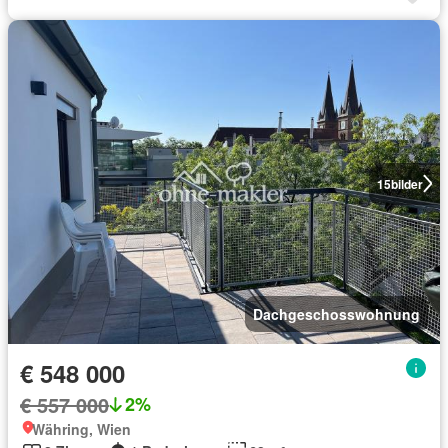
15
bilder
Dachgeschosswohnung
€ 548 000
€ 557 000
2%
Währing, Wien