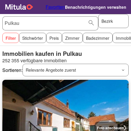
Favoriten
Benachrichtigungen verwalten
Bezirk
Filter
Stichwörter
Preis
Zimmer
Badezimmer
Immobil
Immobilien kaufen in Pulkau
252 355 verfügbare immobilien
Sortieren:
Relevante Angebote zuerst
Foto anschauen