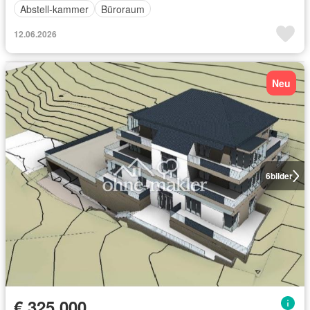
Abstell-kammer
Büroraum
12.06.2026
Neu
6
bilder
€ 325 000