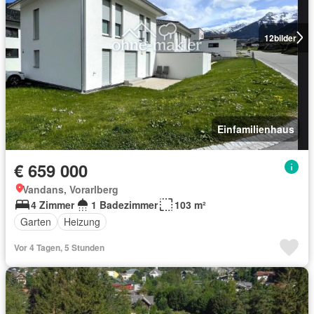
12
bilder
Einfamilienhaus
€ 659 000
Vandans, Vorarlberg
4 Zimmer
1 Badezimmer
103 m²
Garten
Heizung
Vor 4 Tagen, 5 Stunden