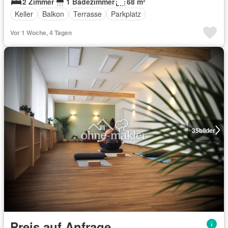
2 Zimmer
1 Badezimmer
68 m²
Keller
Balkon
Terrasse
Parkplatz
Vor 1 Woche, 4 Tagen
35
bilder
Preis auf Anfrage