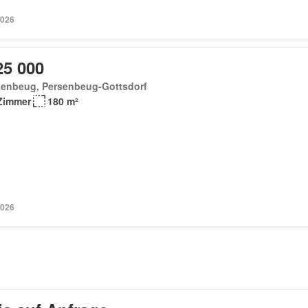
2026
25 000
senbeug, Persenbeug-Gottsdorf
Zimmer
180 m²
2026