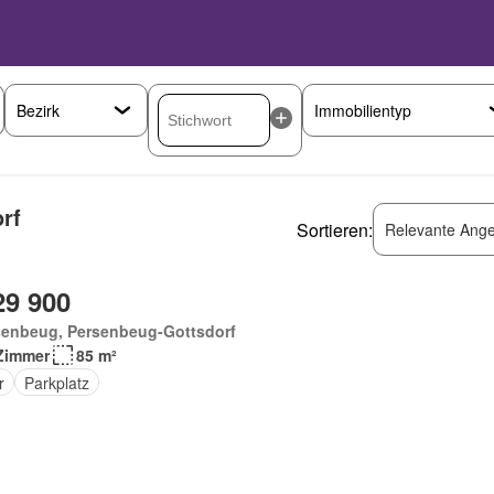
rf
Sortieren:
Relevante Ange
29 900
senbeug, Persenbeug-Gottsdorf
Zimmer
85 m²
r
Parkplatz