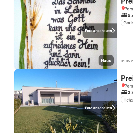
Pre
Pers
5 
Gart
Foto anschauen
Haus
01.05.
Pre
Pers
3 
Heiz
Foto anschauen