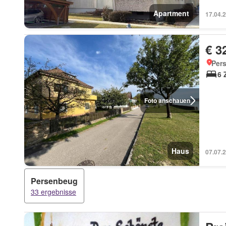
Apartment
17.04.
€ 3
Per
6 
Foto anschauen
Haus
07.07.
Persenbeug
33 ergebnisse