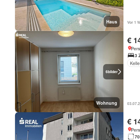
Haus
Vor 1 
€ 1
Per
3 
Kelle
6
bilder
Wohnung
03.07.
€ 1
Per
70