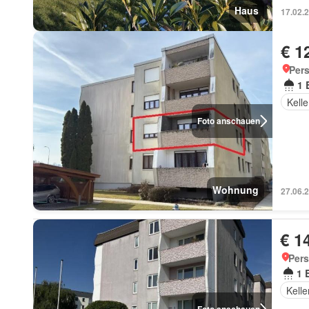
Haus
17.02.
€ 1
Pers
1 
Kelle
Foto anschauen
Wohnung
27.06.
€ 1
Pers
1 
Kelle