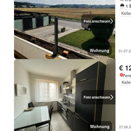
1 
Kelle
Foto anschauen
Wohnung
01.07.
€ 1
Pers
Kelle
Foto anschauen
Wohnung
27.06.