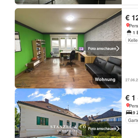
€ 1
Pers
1 
Kelle
Foto anschauen
Wohnung
27.06.
€ 1
Per
9 
Gart
Foto anschauen