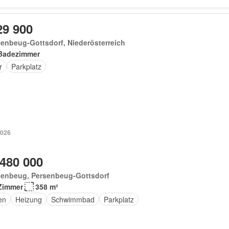
29 900
enbeug-Gottsdorf, Niederösterreich
Badezimmer
r
Parkplatz
2026
 480 000
senbeug, Persenbeug-Gottsdorf
Zimmer
358 m²
en
Heizung
Schwimmbad
Parkplatz