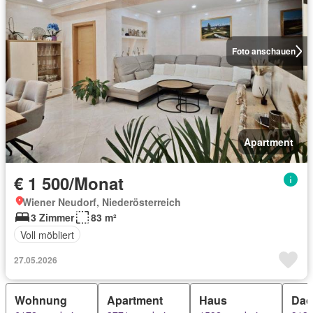
Foto anschauen
Apartment
€ 1 500/Monat
Wiener Neudorf, Niederösterreich
3 Zimmer
83 m²
Voll möbliert
27.05.2026
Wohnung
Apartment
Haus
Dac