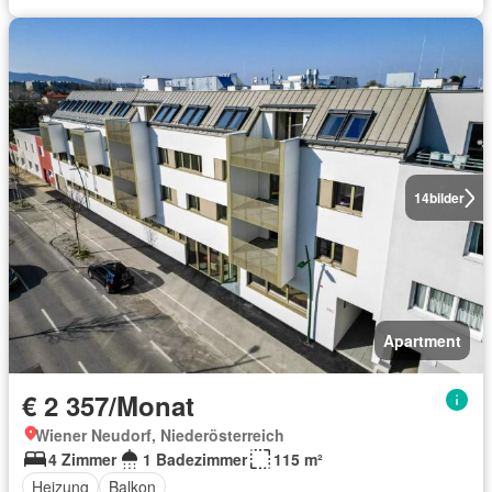
14
bilder
Apartment
€ 2 357/Monat
Wiener Neudorf, Niederösterreich
4 Zimmer
1 Badezimmer
115 m²
Heizung
Balkon