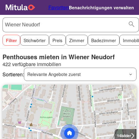
Favoriten
Benachrichtigungen verwalten
Filter
Stichwörter
Preis
Zimmer
Badezimmer
Immobil
Penthouses mieten in Wiener Neudorf
422 verfügbare immobilien
Sortieren:
Relevante Angebote zuerst
14
bilder