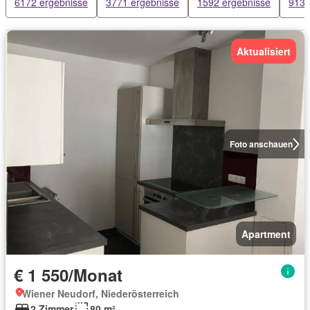
6172 ergebnisse
3771 ergebnisse
1592 ergebnisse
913 
Aktualisiert
Foto anschauen
Apartment
€ 1 550/Monat
Wiener Neudorf, Niederösterreich
2 Zimmer
80 m²