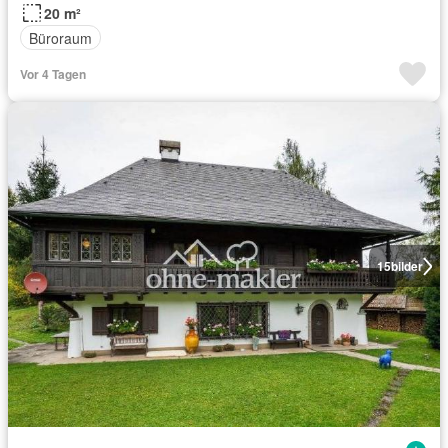
20 m²
Büroraum
Vor 4 Tagen
15
bilder