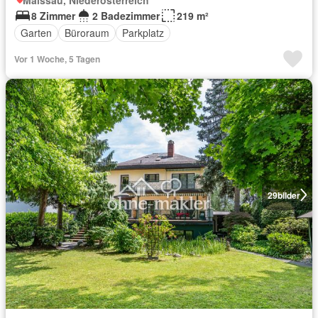
8 Zimmer
2 Badezimmer
219 m²
Garten
Büroraum
Parkplatz
Vor 1 Woche, 5 Tagen
29
bilder