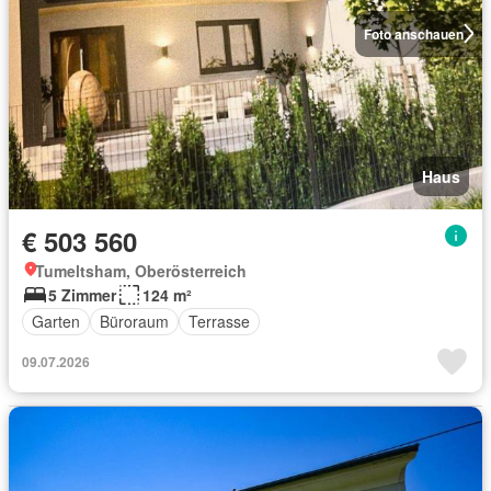
Foto anschauen
Haus
€ 503 560
Tumeltsham, Oberösterreich
5 Zimmer
124 m²
Garten
Büroraum
Terrasse
09.07.2026