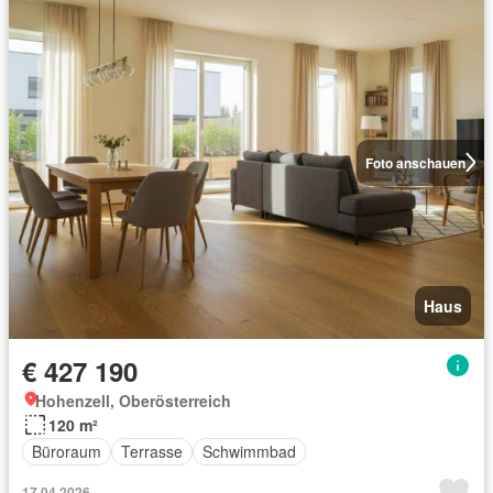
Foto anschauen
Haus
€ 427 190
Hohenzell, Oberösterreich
120 m²
Büroraum
Terrasse
Schwimmbad
17.04.2026