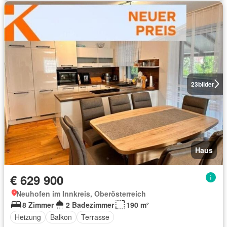
23
bilder
Haus
€ 629 900
Neuhofen im Innkreis, Oberösterreich
8 Zimmer
2 Badezimmer
190 m²
Heizung
Balkon
Terrasse