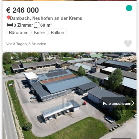
€ 246 000
Dambach, Neuhofen an der Krems
3 Zimmer
69 m²
Büroraum
Keller
Balkon
Vor 3 Tagen, 6 Stunden
Foto anschauen