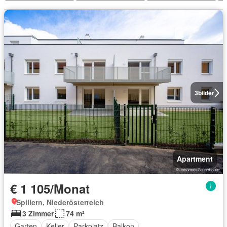
3
bilder
Apartment
€ 1 105/Monat
Spillern, Niederösterreich
3 Zimmer
74 m²
Garten
Keller
Parkplatz
Balkon