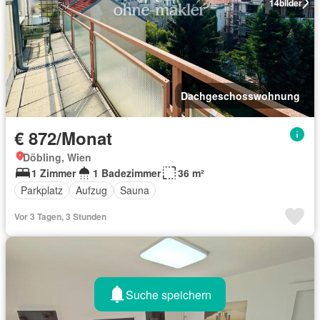
14
bilder
Dachgeschosswohnung
€ 872/Monat
Döbling, Wien
1 Zimmer
1 Badezimmer
36 m²
Parkplatz
Aufzug
Sauna
Vor 3 Tagen, 3 Stunden
Suche speichern