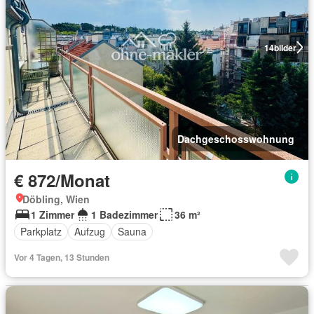
14
bilder
Dachgeschosswohnung
€ 872/Monat
Döbling, Wien
1 Zimmer
1 Badezimmer
36 m²
Parkplatz
Aufzug
Sauna
Vor 4 Tagen, 13 Stunden