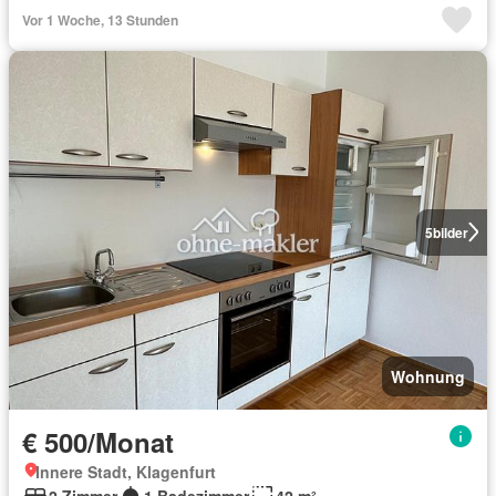
Vor 1 Woche, 13 Stunden
5
bilder
Wohnung
€ 500/Monat
Innere Stadt, Klagenfurt
2 Zimmer
1 Badezimmer
42 m²