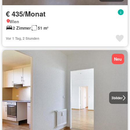
€ 435/Monat
Wien
2 Zimmer
51 m²
Vor 1 Tag, 2 Stunden
Neu
3
bilder