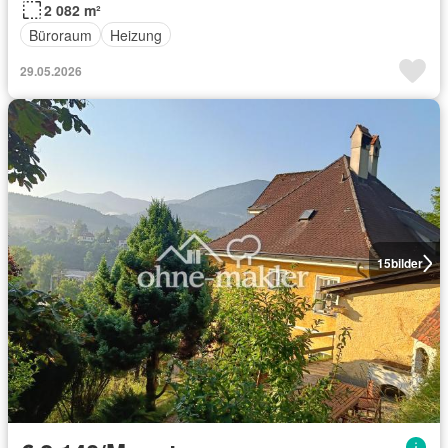
2 082 m²
Büroraum
Heizung
29.05.2026
15
bilder