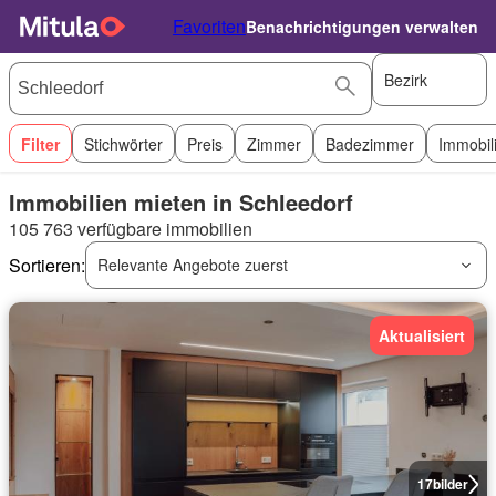
Favoriten
Benachrichtigungen verwalten
Bezirk
Filter
Stichwörter
Preis
Zimmer
Badezimmer
Immobil
Immobilien mieten in Schleedorf
105 763 verfügbare immobilien
Sortieren:
Relevante Angebote zuerst
Aktualisiert
17
bilder