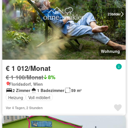
23
bilder
Wohnung
€ 1 012/Monat
€ 1 100/Monat
8%
Floridsdorf, Wien
2 Zimmer
1 Badezimmer
59 m²
Heizung
Voll möbliert
Vor 4 Tagen, 2 Stunden