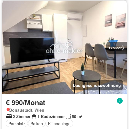
17
bilder
Dachgeschosswohnung
€ 990/Monat
Donaustadt, Wien
2 Zimmer
1 Badezimmer
50 m²
Parkplatz
Balkon
Klimaanlage