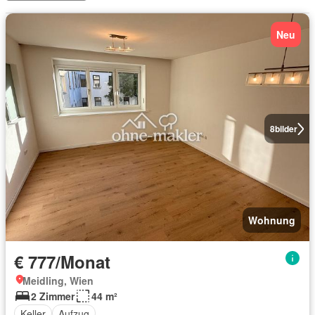
Neu
8
bilder
Wohnung
€ 777/Monat
Meidling, Wien
2 Zimmer
44 m²
Keller
Aufzug