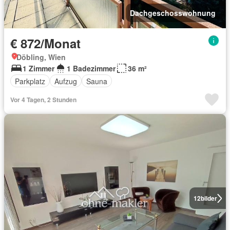
Dachgeschosswohnung
€ 872/Monat
Döbling, Wien
1 Zimmer
1 Badezimmer
36 m²
Parkplatz
Aufzug
Sauna
Vor 4 Tagen, 2 Stunden
12
bilder