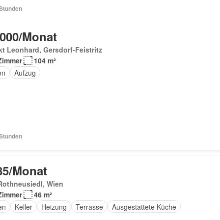
 Stunden
 000/Monat
t Leonhard, Gersdorf-Feistritz
Zimmer
104 m²
on
Aufzug
 Stunden
85/Monat
Rothneusiedl, Wien
Zimmer
46 m²
en
Keller
Heizung
Terrasse
Ausgestattete Küche