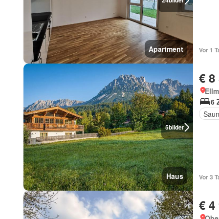
24
bilder
Apartment
Vor 1 T
€ 8
Ellm
6 
Sau
5
bilder
Haus
Vor 3 
€ 4
Ober