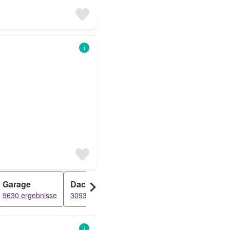
Garage
Dachgeschosswohnung
Grundstück
9630 ergebnisse
3093 ergebnisse
2158 ergebnis