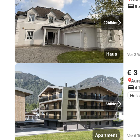
6 
22
bilder
Haus
Vor 2 
€ 3
Aura
4 
Heiz
6
bilder
Apartment
Vor 6 