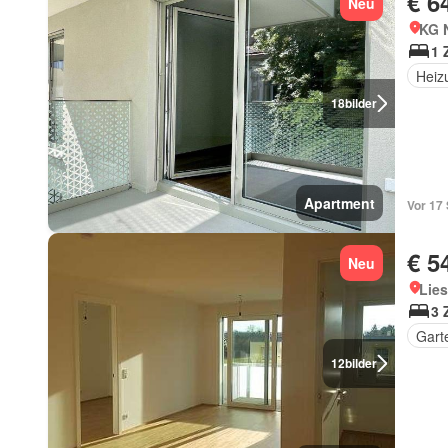
€ 6
Neu
KG 
1 
Heiz
18
bilder
Apartment
Vor 17
€ 5
Neu
Lies
3 
Gart
12
bilder