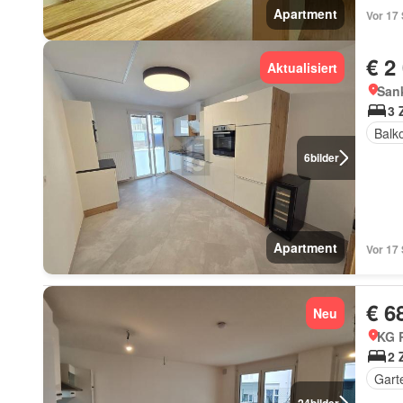
Apartment
Vor 17
€ 2
Aktualisiert
Sank
3 
Balk
6
bilder
Apartment
Vor 17
€ 6
Neu
KG 
2 
Gart