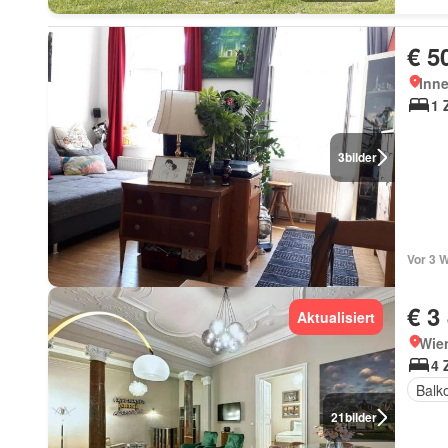
€ 5
Inne
1 
3
bilder
Vor 3 
€ 3
Aktualisiert
Wie
4 
Balk
21
bilder