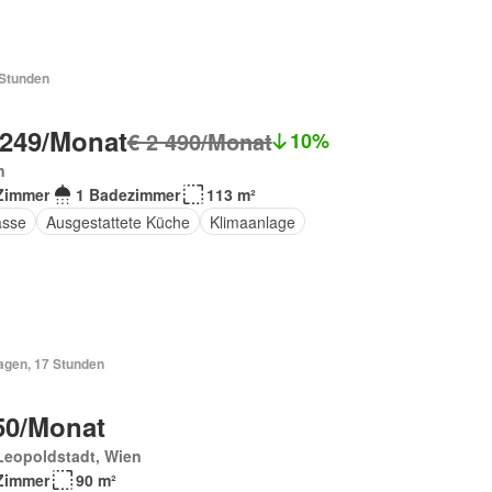
 Stunden
 249/Monat
€ 2 490/Monat
10%
n
Zimmer
1 Badezimmer
113 m²
asse
Ausgestattete Küche
Klimaanlage
Tagen, 17 Stunden
50/Monat
Leopoldstadt, Wien
Zimmer
90 m²