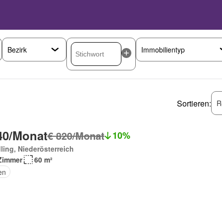
Sortieren:
R
40/Monat
€ 820/Monat
10%
ling, Niederösterreich
Zimmer
60 m²
en