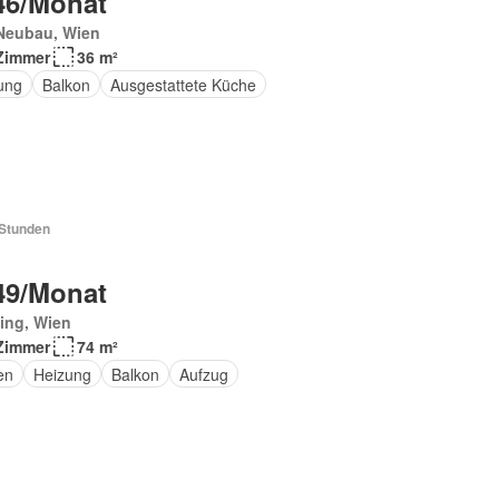
46/Monat
Neubau, Wien
Zimmer
36 m²
ung
Balkon
Ausgestattete Küche
 Stunden
49/Monat
ing, Wien
Zimmer
74 m²
en
Heizung
Balkon
Aufzug