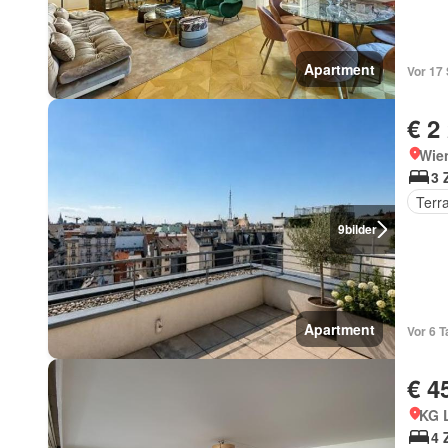
Apartment
Vor 17
€ 2
Wie
3 
Terr
9
bilder
Apartment
Vor 6 
€ 4
KG 
4 