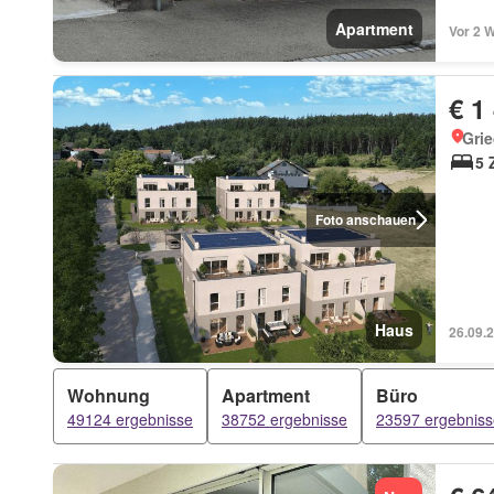
Apartment
Vor 2 
€ 1
Grie
5 
Foto anschauen
Haus
26.09.
Wohnung
Apartment
Büro
49124 ergebnisse
38752 ergebnisse
23597 ergebniss