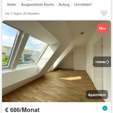
Keller
Ausgestattete Küche
Aufzug
Unmöbliert
Vor 2 Tagen, 23 Stunden
Neu
10
bilder
Apartment
€ 686/Monat