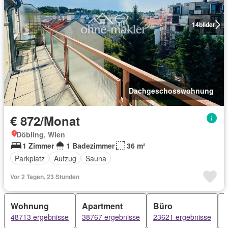
14
bilder
Dachgeschosswohnung
€ 872/Monat
Döbling, Wien
1 Zimmer
1 Badezimmer
36 m²
Parkplatz
Aufzug
Sauna
Vor 2 Tagen, 23 Stunden
Wohnung
Apartment
Büro
48713 ergebnisse
38767 ergebnisse
23621 ergebnisse