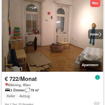
Neu
9
bilder
Apartment
€ 722/Monat
Währing, Wien
3 Zimmer
78 m²
Keller
Aufzug
Vor 1 Tag, 23 Stunden