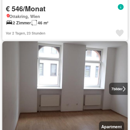
€ 546/Monat
Ottakring, Wien
2 Zimmer
46 m²
Vor 2 Tagen, 23 Stunden
7
bilder
Apartment