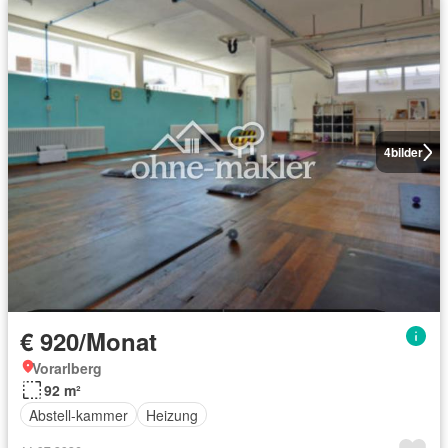
4
bilder
€ 920/Monat
Vorarlberg
92 m²
Abstell-kammer
Heizung