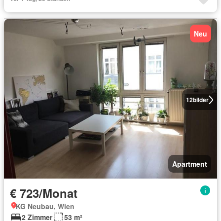
Neu
12
bilder
Apartment
€ 723/Monat
KG Neubau, Wien
2 Zimmer
53 m²