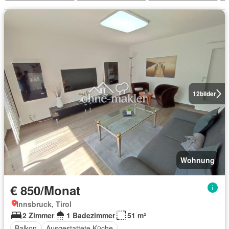
12
bilder
Wohnung
€ 850/Monat
Innsbruck, Tirol
2 Zimmer
1 Badezimmer
51 m²
Balkon
Ausgestattete Küche