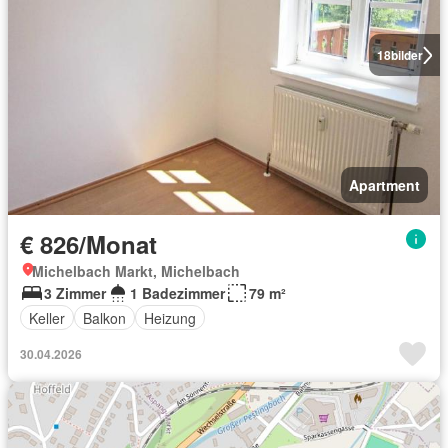
18
bilder
Apartment
€ 826/Monat
Michelbach Markt, Michelbach
3 Zimmer
1 Badezimmer
79 m²
Keller
Balkon
Heizung
30.04.2026