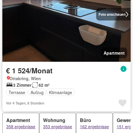
Foto anschauen
Apartment
€ 1 524/Monat
Ottakring, Wien
3 Zimmer
62 m²
Terrasse
Aufzug
Klimaanlage
Vor 4 Tagen, 8 Stunden
Apartment
Wohnung
Büro
Gewer
358 ergebnisse
353 ergebnisse
162 ergebnisse
151 erg