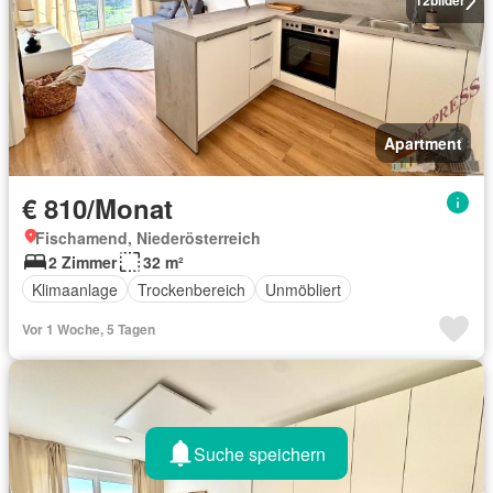
12
bilder
Apartment
€ 810/Monat
Fischamend, Niederösterreich
2 Zimmer
32 m²
Klimaanlage
Trockenbereich
Unmöbliert
Vor 1 Woche, 5 Tagen
Suche speichern