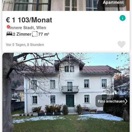
Apartment
€ 1 103/Monat
Innere Stadt, Wien
2 Zimmer
77 m²
Vor 5 Tagen, 8 Stunden
Foto anschauen