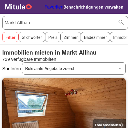
Favoriten
Benachrichtigungen verwalten
Filter
Stichwörter
Preis
Zimmer
Badezimmer
Immobil
Immobilien mieten in Markt Allhau
739 verfügbare immobilien
Sortieren:
Relevante Angebote zuerst
Foto anschauen