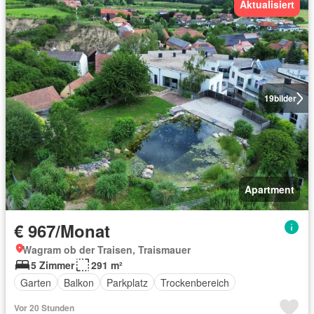
Aktualisiert
19
bilder
Apartment
€ 967/Monat
Wagram ob der Traisen, Traismauer
5 Zimmer
291 m²
Garten
Balkon
Parkplatz
Trockenbereich
Vor 20 Stunden