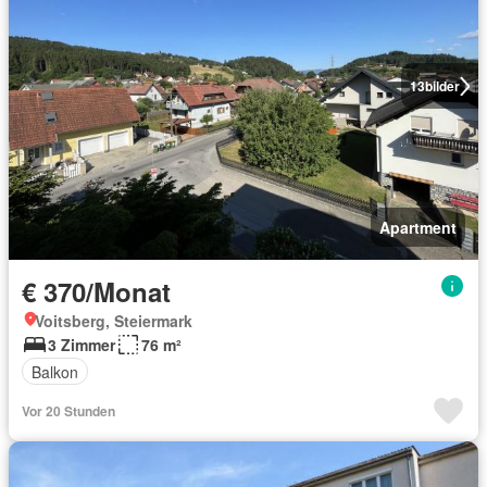
13
bilder
Apartment
€ 370/Monat
Voitsberg, Steiermark
3 Zimmer
76 m²
Balkon
Vor 20 Stunden