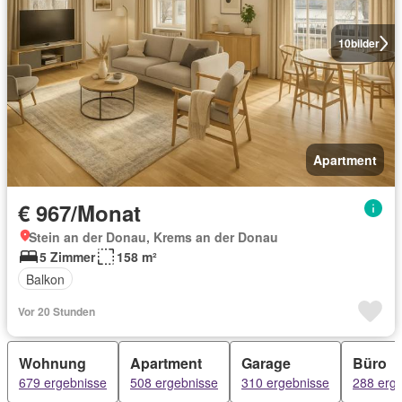
10
bilder
Apartment
€ 967/Monat
Stein an der Donau, Krems an der Donau
5 Zimmer
158 m²
Balkon
Vor 20 Stunden
Wohnung
Apartment
Garage
Büro
679 ergebnisse
508 ergebnisse
310 ergebnisse
288 erg