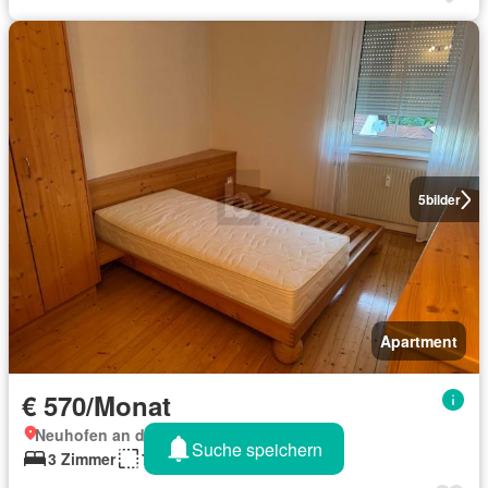
5
bilder
Apartment
€ 570/Monat
Neuhofen an der Krems, Oberösterreich
Suche speichern
3 Zimmer
70 m²