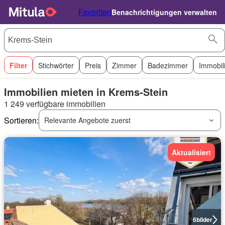
Favoriten
Benachrichtigungen verwalten
Filter
Stichwörter
Preis
Zimmer
Badezimmer
Immobil
Immobilien mieten in Krems-Stein
1 249 verfügbare immobilien
Sortieren:
Relevante Angebote zuerst
Aktualisiert
6
bilder