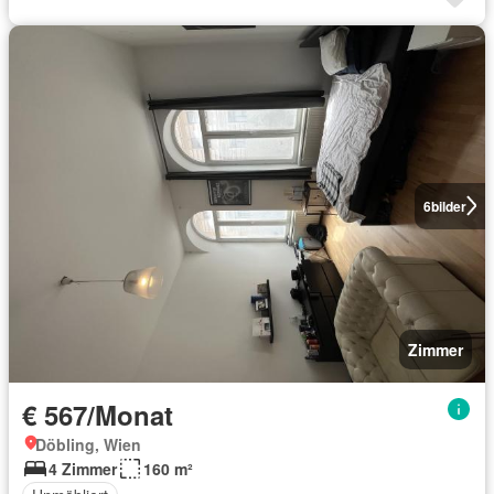
6
bilder
Zimmer
€ 567/Monat
Döbling, Wien
4 Zimmer
160 m²