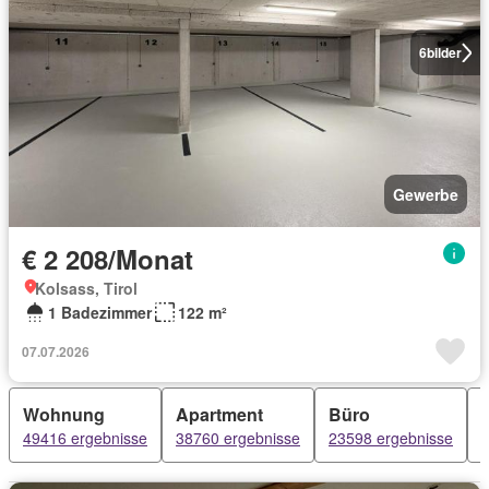
6
bilder
Gewerbe
€ 2 208/Monat
Kolsass, Tirol
1 Badezimmer
122 m²
07.07.2026
Wohnung
Apartment
Büro
49416 ergebnisse
38760 ergebnisse
23598 ergebnisse