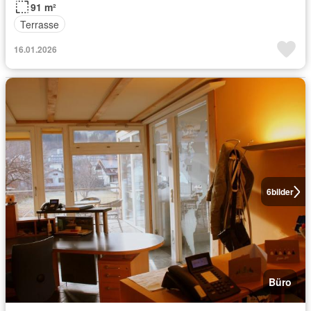
91 m²
Terrasse
16.01.2026
6
bilder
Büro