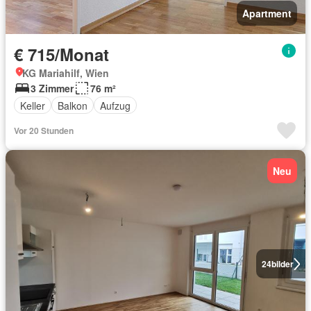
Apartment
€ 715/Monat
KG Mariahilf, Wien
3 Zimmer
76 m²
Keller
Balkon
Aufzug
Vor 20 Stunden
Neu
24
bilder