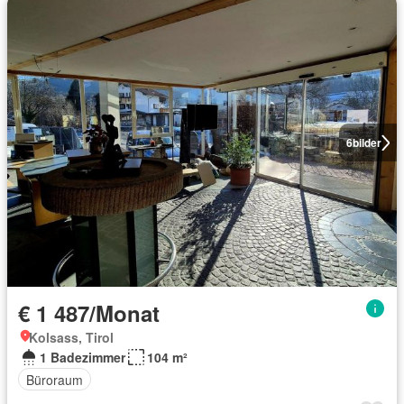
6
bilder
€ 1 487/Monat
Kolsass, Tirol
1 Badezimmer
104 m²
Büroraum