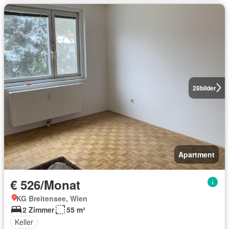
28
bilder
Apartment
€ 526/Monat
KG Breitensee, Wien
2 Zimmer
55 m²
Keller