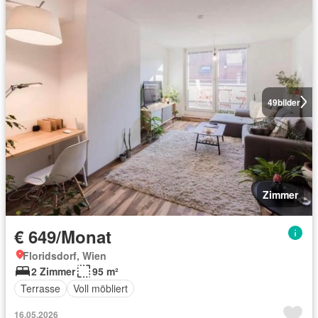
49
bilder
Zimmer
€ 649/Monat
Floridsdorf, Wien
2 Zimmer
95 m²
Terrasse
Voll möbliert
16.05.2026