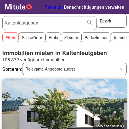
Favoriten
Benachrichtigungen verwalten
Bezirk
Filter
Stichwörter
Preis
Zimmer
Badezimmer
Immobil
Immobilien mieten in Kaltenleutgeben
105 872 verfügbare immobilien
Sortieren:
Relevante Angebote zuerst
Foto anschauen