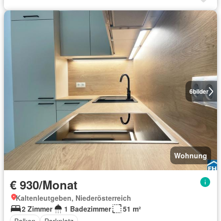
6
bilder
Wohnung
€ 930/Monat
Kaltenleutgeben, Niederösterreich
2 Zimmer
1 Badezimmer
51 m²
Balkon
Parkplatz