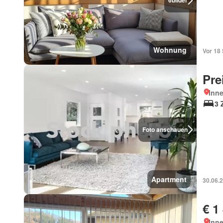
6
bilder
Wohnung
Vor 18
Pre
Inn
3 
Foto anschauen
Apartment
30.06.
€ 1
Inn