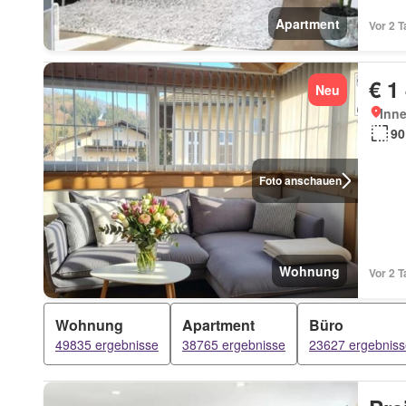
Apartment
Vor 2 
€ 1
Neu
Inn
90
Foto anschauen
Wohnung
Vor 2 
Wohnung
Apartment
Büro
49835 ergebnisse
38765 ergebnisse
23627 ergebniss