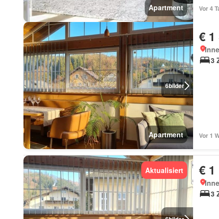
Apartment
Vor 4 
€ 1
Inn
3 
6
bilder
Apartment
Vor 1 
€ 1
Aktualisiert
Inn
3 