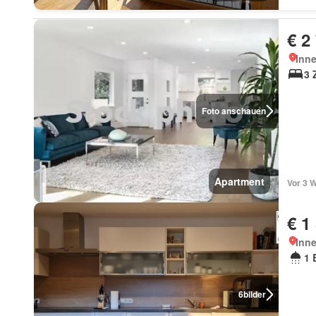
€ 2
Inn
3 
Foto anschauen
Apartment
Vor 3 
€ 1
Inn
1 
6
bilder