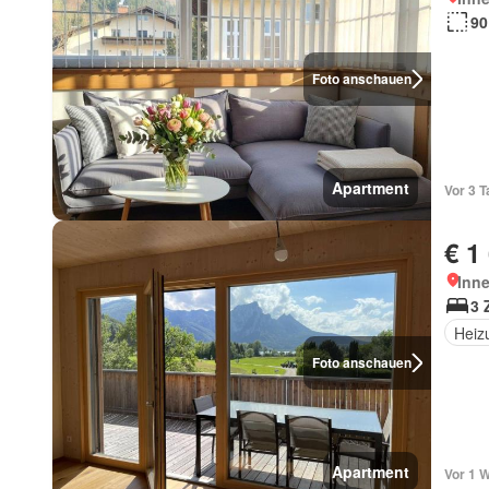
90
Foto anschauen
Apartment
Vor 3 
€ 1
Inn
3 
Heiz
Foto anschauen
Apartment
Vor 1 