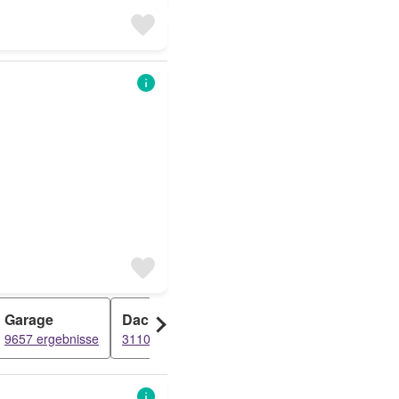
Garage
Dachgeschosswohnung
Grundstück
9657 ergebnisse
3110 ergebnisse
2194 ergebnis