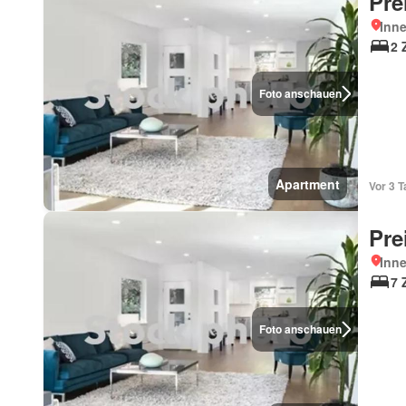
Pre
Inn
2 
Foto anschauen
Apartment
Vor 3 
Pre
Inn
7 
Foto anschauen