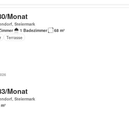
80/Monat
endorf, Steiermark
Zimmer
1 Badezimmer
68 m²
r
Terrasse
2026
83/Monat
endorf, Steiermark
 m²