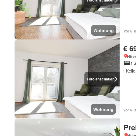
Foto anschauen
Wohnung
Vor 6 
€ 6
Hitz
1 
Kelle
Foto anschauen
Wohnung
Vor 6 T
Pre
Hitz