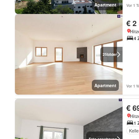
Apartment
Vor 1 T
€ 2
Hitz
4 
25
bilder
Apartment
Vor 1 
€ 6
Hitz
1 
Kelle