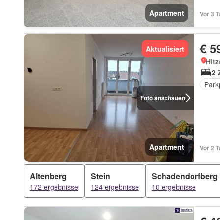
Apartment
Vor 3 
€ 5
Aktualisiert
Hitz
2 
Park
Foto anschauen
Apartment
Vor 2 
Altenberg
Stein
Schadendorfberg
172 ergebnisse
124 ergebnisse
10 ergebnisse