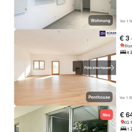
Wohnung
Vor 1 
€ 3
Hitz
4 
Foto anschauen
Penthouse
Vor 1 W
€ 6
Neu
KG 
1 