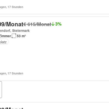
Tagen, 17 Stunden
99/Monat
€ 615/Monat
3%
endorf, Steiermark
Zimmer
53 m²
platz
Tagen, 17 Stunden