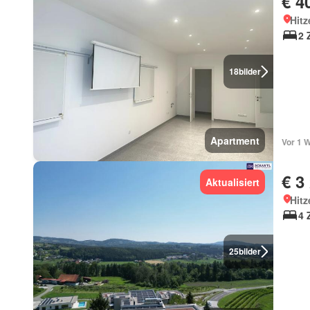
€ 4
Hitz
2 
18
bilder
Apartment
Vor 1 
€ 3
Aktualisiert
Hitz
4 
25
bilder