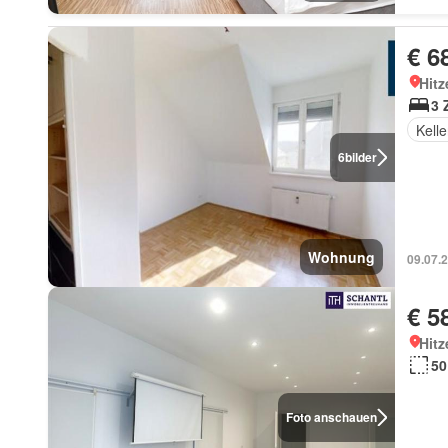
€ 6
Hitz
3 
Kelle
6
bilder
Wohnung
09.07.
€ 5
Hitz
50
Foto anschauen