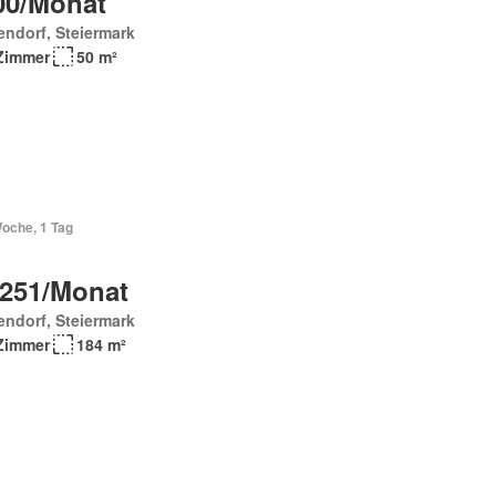
00/Monat
endorf, Steiermark
Zimmer
50 m²
Woche, 1 Tag
 251/Monat
endorf, Steiermark
Zimmer
184 m²