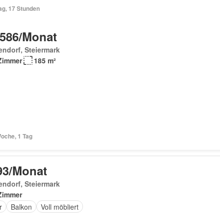
ag, 17 Stunden
 586/Monat
endorf, Steiermark
Zimmer
185 m²
Woche, 1 Tag
93/Monat
endorf, Steiermark
Zimmer
r
Balkon
Voll möbliert