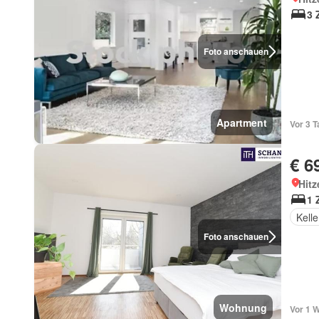
3 
Foto anschauen
Apartment
Vor 3 
€ 6
Hitz
1 
Kelle
Foto anschauen
Wohnung
Vor 1 