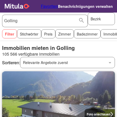
Favoriten
Benachrichtigungen verwalten
Bezirk
Filter
Stichwörter
Preis
Zimmer
Badezimmer
Immobil
Immobilien mieten in Golling
105 566 verfügbare immobilien
Sortieren:
Relevante Angebote zuerst
Foto anschauen