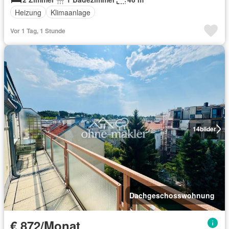
Heizung
Klimaanlage
Vor 1 Tag, 1 Stunde
14
bilder
Dachgeschosswohnung
€ 872/Monat