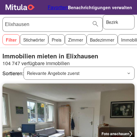
Favoriten
Benachrichtigungen verwalten
Bezirk
Filter
Stichwörter
Preis
Zimmer
Badezimmer
Immobil
Immobilien mieten in Elixhausen
104 747 verfügbare immobilien
Sortieren:
Relevante Angebote zuerst
Foto anschauen