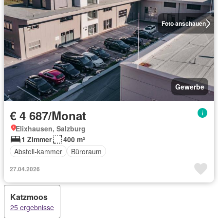
Foto anschauen
Gewerbe
€ 4 687/Monat
Elixhausen, Salzburg
1 Zimmer
400 m²
Abstell-kammer
Büroraum
27.04.2026
Katzmoos
25 ergebnisse