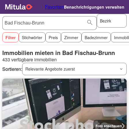
Favoriten
Benachrichtigungen verwalten
Bezirk
Filter
Stichwörter
Preis
Zimmer
Badezimmer
Immobil
Immobilien mieten in Bad Fischau-Brunn
433 verfügbare immobilien
Sortieren:
Relevante Angebote zuerst
Foto anschauen