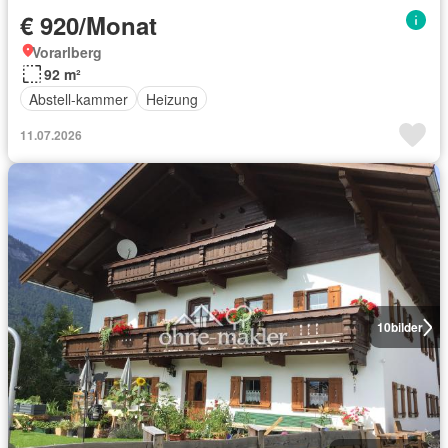
€ 920/Monat
Vorarlberg
92 m²
Abstell-kammer
Heizung
11.07.2026
10
bilder