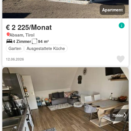
Apartment
€ 2 225/Monat
Absam, Tirol
4 Zimmer
94 m²
Garten
Ausgestattete Küche
12.06.2026
7
bilder