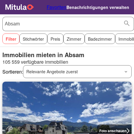
Favoriten
Benachrichtigungen verwalten
Filter
Stichwörter
Preis
Zimmer
Badezimmer
Immobil
Immobilien mieten in Absam
105 559 verfügbare immobilien
Sortieren:
Relevante Angebote zuerst
Foto anschauen