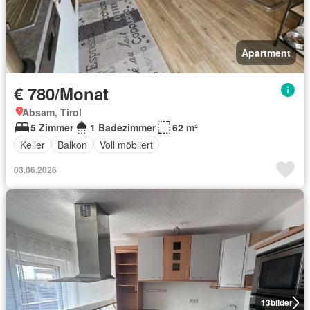
Apartment
€ 780/Monat
Absam, Tirol
5 Zimmer
1 Badezimmer
62 m²
Keller
Balkon
Voll möbliert
03.06.2026
13
bilder