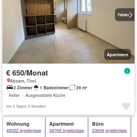
7
bilder
Apartment
€ 650/Monat
Absam, Tirol
2 Zimmer
1 Badezimmer
29 m²
Keller
Ausgestattete Küche
Vor 5 Tagen, 5 Stunden
Wohnung
Apartment
Büro
49322 ergebnisse
38768 ergebnisse
23606 ergebnisse