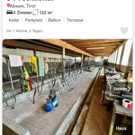
Absam, Tirol
5 Zimmer
122 m²
Keller
Parkplatz
Balkon
Terrasse
Vor 1 Woche, 5 Tagen
24
bilder
Haus