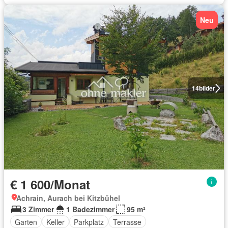
Neu
14
bilder
€ 1 600/Monat
Achrain, Aurach bei Kitzbühel
3 Zimmer
1 Badezimmer
95 m²
Garten
Keller
Parkplatz
Terrasse