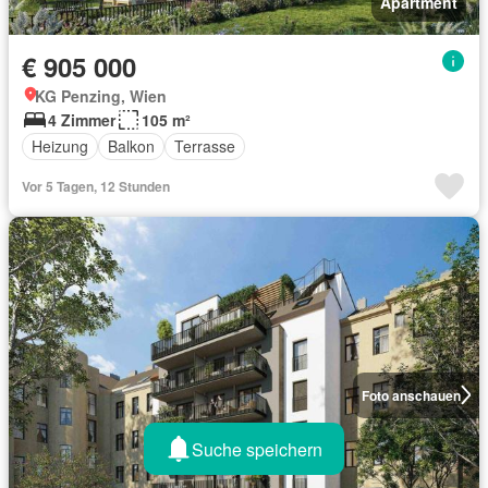
Apartment
€ 905 000
KG Penzing, Wien
4 Zimmer
105 m²
Heizung
Balkon
Terrasse
Vor 5 Tagen, 12 Stunden
Foto anschauen
Suche speichern