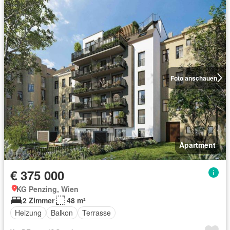
Foto anschauen
Apartment
€ 375 000
KG Penzing, Wien
2 Zimmer
48 m²
Heizung
Balkon
Terrasse