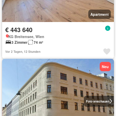
Apartment
€ 443 640
KG Breitensee, Wien
3 Zimmer
74 m²
Vor 2 Tagen, 12 Stunden
Neu
Foto anschauen