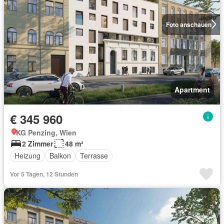
Foto anschauen
Apartment
€ 345 960
KG Penzing, Wien
2 Zimmer
48 m²
Heizung
Balkon
Terrasse
Vor 5 Tagen, 12 Stunden