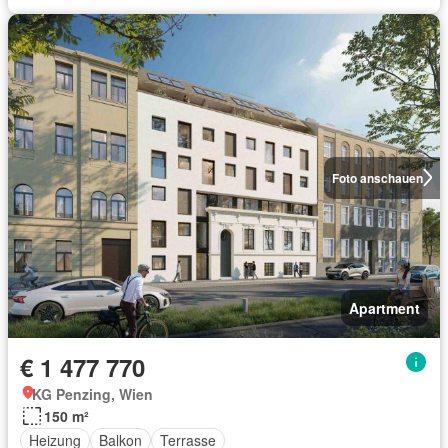
Foto anschauen
Apartment
€ 1 477 770
KG Penzing, Wien
150 m²
Heizung
Balkon
Terrasse