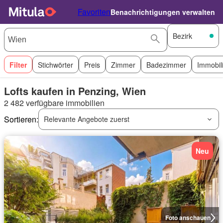
Favoriten
Benachrichtigungen verwalten
Bezirk
Filter
Stichwörter
Preis
Zimmer
Badezimmer
Immobil
Lofts kaufen in Penzing, Wien
2 482 verfügbare immobilien
Sortieren:
Relevante Angebote zuerst
Neu
Foto anschauen