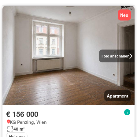
Neu
Foto anschauen
Apartment
€ 156 000
KG Penzing, Wien
40 m²
Heizung