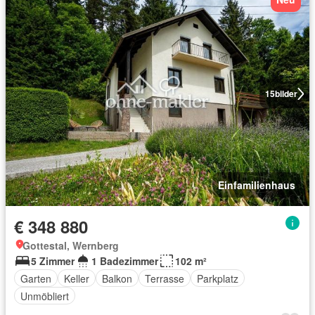
15
bilder
Einfamilienhaus
€ 348 880
Gottestal, Wernberg
5 Zimmer
1 Badezimmer
102 m²
Garten
Keller
Balkon
Terrasse
Parkplatz
Unmöbliert