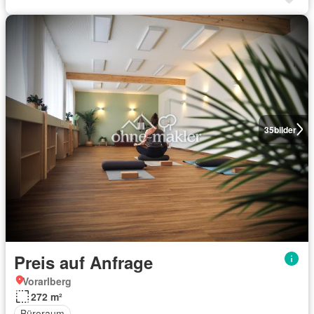
35
bilder
Preis auf Anfrage
Vorarlberg
272 m²
Büroraum