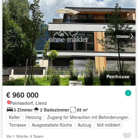
20
bilder
Penthouse
€ 960 000
Patriasdorf, Lienz
3 Zimmer
2 Badezimmer
85 m²
Keller
Heizung
Zugang für Menschen mit Behinderungen
Terrasse
Ausgestattete Küche
Aufzug
Voll möbliert
Vor 1 Woche, 4 Tagen