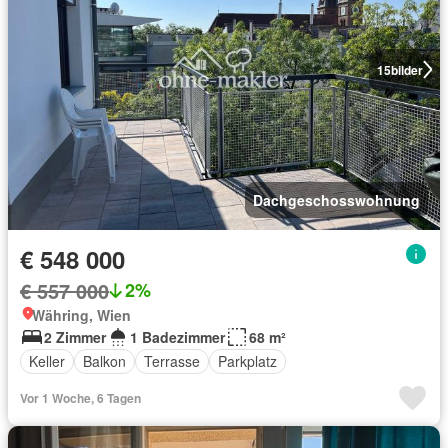
15
bilder
Dachgeschosswohnung
€ 548 000
€ 557 000
2%
Währing, Wien
2 Zimmer
1 Badezimmer
68 m²
Keller
Balkon
Terrasse
Parkplatz
Vor 1 Woche, 6 Tagen