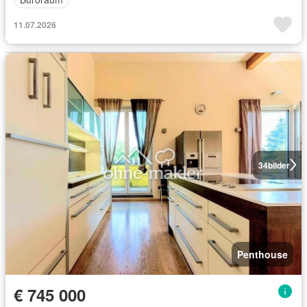
11.07.2026
34
bilder
Penthouse
€ 745 000