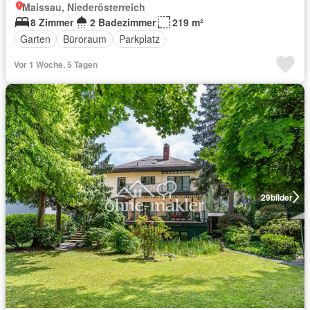
Maissau, Niederösterreich
8 Zimmer
2 Badezimmer
219 m²
Garten
Büroraum
Parkplatz
Vor 1 Woche, 5 Tagen
29
bilder