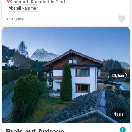
Kirchdorf, Kirchdorf in Tirol
Abstell-kammer
07.07.2026
11
bilder
Haus
Preis auf Anfrage