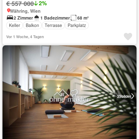
€ 557 000
2%
Währing, Wien
2 Zimmer
1 Badezimmer
68 m²
Keller
Balkon
Terrasse
Parkplatz
Vor 1 Woche, 4 Tagen
35
bilder