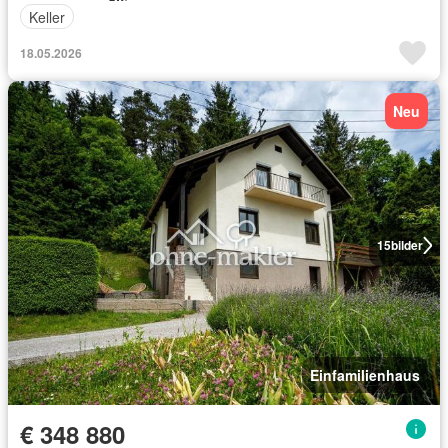
Keller
18.05.2026
Neu
15
bilder
Einfamilienhaus
€ 348 880