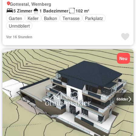
Gottestal, Wernberg
5 Zimmer
1 Badezimmer
102 m²
Garten
Keller
Balkon
Terrasse
Parkplatz
Unmöbliert
Vor 16 Stunden
Neu
6
bilder