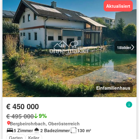
Aktualisiert
18
bilder
Einfamilienhaus
€ 450 000
€ 495 000
9%
Bergbeirohrbach, Oberösterreich
5 Zimmer
2 Badezimmer
130 m²
Garten
Keller