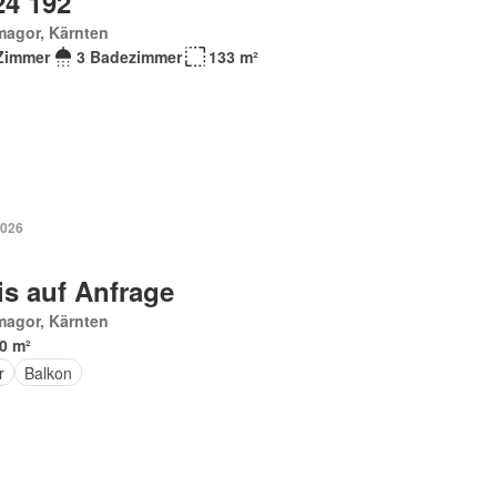
24 192
magor, Kärnten
Zimmer
3 Badezimmer
133 m²
2026
is auf Anfrage
magor, Kärnten
0 m²
r
Balkon