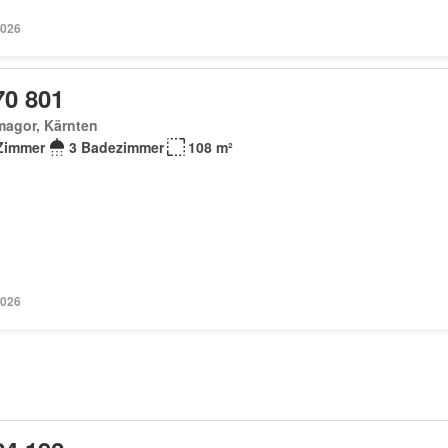
2026
70 801
magor, Kärnten
Zimmer
3 Badezimmer
108 m²
2026