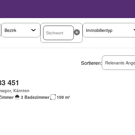
Sortieren:
Relevante Ange
83 451
magor, Kärnten
Zimmer
3 Badezimmer
109 m²