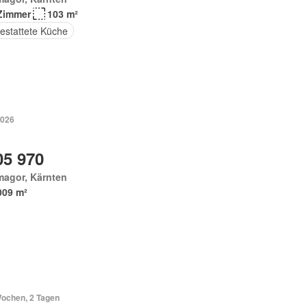
Zimmer
103 m²
estattete Küche
2026
05 970
magor, Kärnten
009 m²
Wochen, 2 Tagen