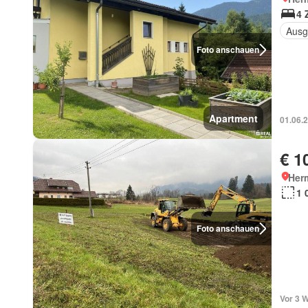
4 
Ausg
Foto anschauen
Apartment
01.06.
€ 1
Her
1 
Foto anschauen
Vor 3 