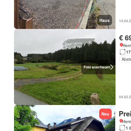
Haus
14.04.
€ 6
Her
17
Abst
Foto anschauen
04.02.
Pre
Neu
Her
1 