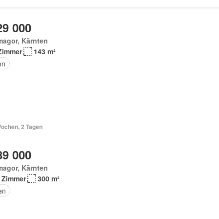
29 000
magor, Kärnten
Zimmer
143 m²
on
Wochen, 2 Tagen
89 000
magor, Kärnten
 Zimmer
300 m²
en