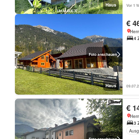
Haus
Vor 1 
€ 4
Her
4 
Foto anschauen
Haus
09.07.
€ 1
Her
3 
Ausg