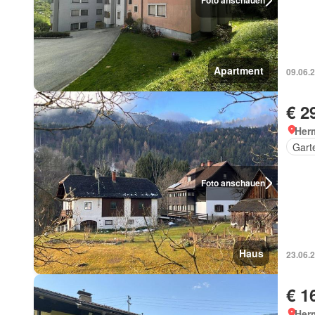
Foto anschauen
Apartment
09.06.
€ 2
Her
Gart
Foto anschauen
Haus
23.06.
€ 1
Her