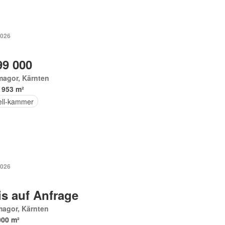
2026
99 000
magor, Kärnten
 953 m²
ell-kammer
2026
is auf Anfrage
magor, Kärnten
000 m²