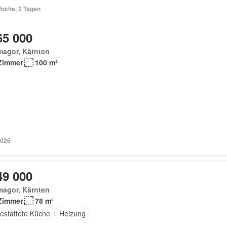
Woche, 2 Tagen
65 000
magor, Kärnten
Zimmer
100 m²
2026
49 000
magor, Kärnten
Zimmer
78 m²
estattete Küche
Heizung