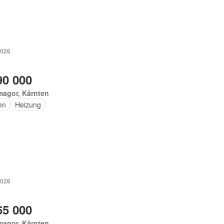
2026
90 000
magor, Kärnten
en
Heizung
2026
65 000
magor, Kärnten