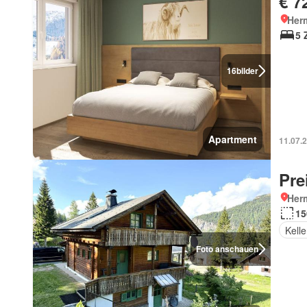
€ 7
Her
5 
16
bilder
Apartment
11.07.
Pre
Her
15
Kelle
Foto anschauen