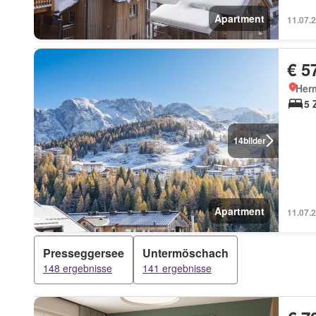
Apartment
11.07.
€ 5
Her
5 
14
bilder
Apartment
11.07.
Presseggersee
Untermöschach
148 ergebnisse
141 ergebnisse