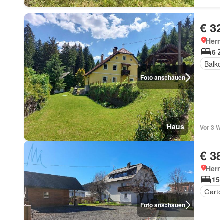
€ 3
Her
6 
Balk
Foto anschauen
Haus
Vor 3 
€ 3
Her
15
Gart
Foto anschauen