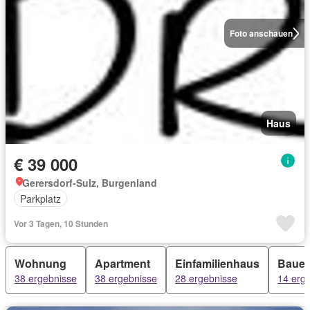
Foto anschauen
Haus
€ 39 000
Gerersdorf-Sulz, Burgenland
Parkplatz
Vor 3 Tagen, 10 Stunden
Wohnung
Apartment
Einfamilienhaus
Bauer
38 ergebnisse
38 ergebnisse
28 ergebnisse
14 erg