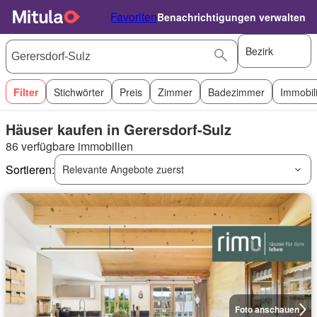
Favoriten
Benachrichtigungen verwalten
Bezirk
Filter
Stichwörter
Preis
Zimmer
Badezimmer
Immobil
Häuser kaufen in Gerersdorf-Sulz
86 verfügbare immobilien
Sortieren:
Relevante Angebote zuerst
Foto anschauen