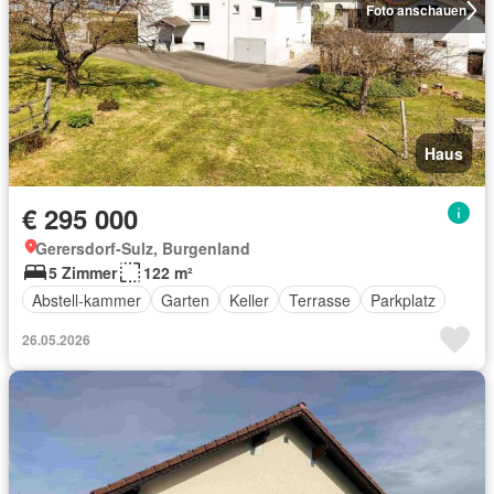
Foto anschauen
Haus
€ 295 000
Gerersdorf-Sulz, Burgenland
5 Zimmer
122 m²
Abstell-kammer
Garten
Keller
Terrasse
Parkplatz
26.05.2026