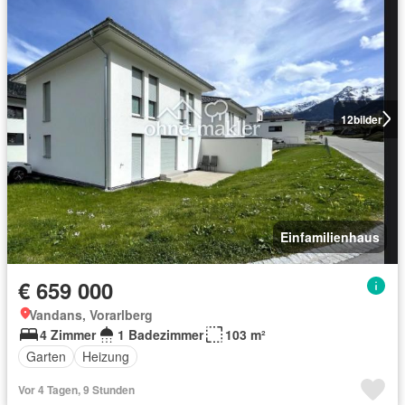
12
bilder
Einfamilienhaus
€ 659 000
Vandans, Vorarlberg
4 Zimmer
1 Badezimmer
103 m²
Garten
Heizung
Vor 4 Tagen, 9 Stunden