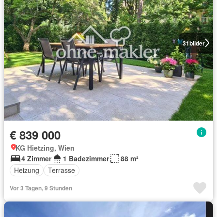
31
bilder
€ 839 000
KG Hietzing, Wien
4 Zimmer
1 Badezimmer
88 m²
Heizung
Terrasse
Vor 3 Tagen, 9 Stunden