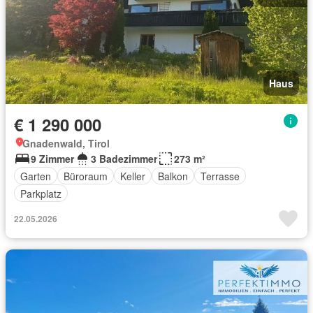
Haus
€ 1 290 000
Gnadenwald, Tirol
9 Zimmer
3 Badezimmer
273 m²
Garten
Büroraum
Keller
Balkon
Terrasse
Parkplatz
22.05.2026