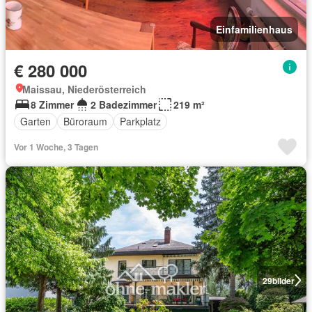
Einfamilienhaus
€ 280 000
Maissau, Niederösterreich
8 Zimmer
2 Badezimmer
219 m²
Garten
Büroraum
Parkplatz
Vor 1 Woche, 3 Tagen
29
bilder