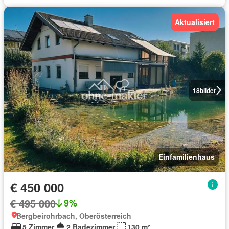
Aktualisiert
18
bilder
Einfamilienhaus
€ 450 000
€ 495 000
9%
Bergbeirohrbach, Oberösterreich
5 Zimmer
2 Badezimmer
130 m²