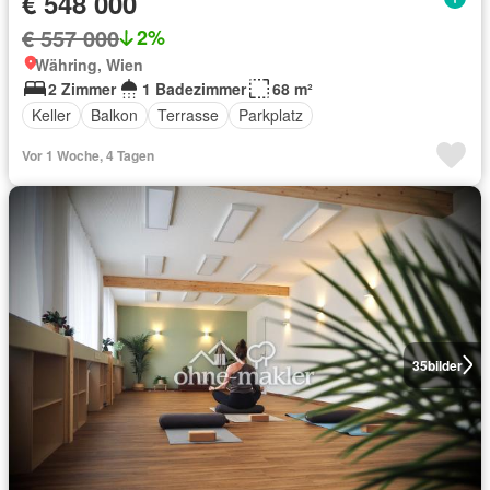
€ 548 000
€ 557 000
2%
Währing, Wien
2 Zimmer
1 Badezimmer
68 m²
Keller
Balkon
Terrasse
Parkplatz
Vor 1 Woche, 4 Tagen
35
bilder