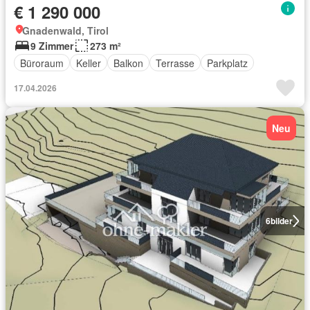
€ 1 290 000
Gnadenwald, Tirol
9 Zimmer
273 m²
Büroraum
Keller
Balkon
Terrasse
Parkplatz
17.04.2026
Neu
6
bilder