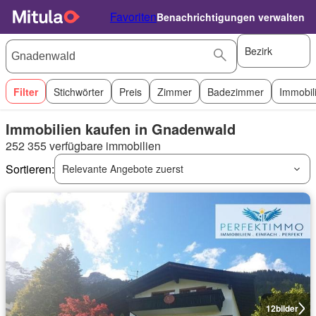
Favoriten
Benachrichtigungen verwalten
Bezirk
Filter
Stichwörter
Preis
Zimmer
Badezimmer
Immobil
Immobilien kaufen in Gnadenwald
252 355 verfügbare immobilien
Sortieren:
Relevante Angebote zuerst
12
bilder